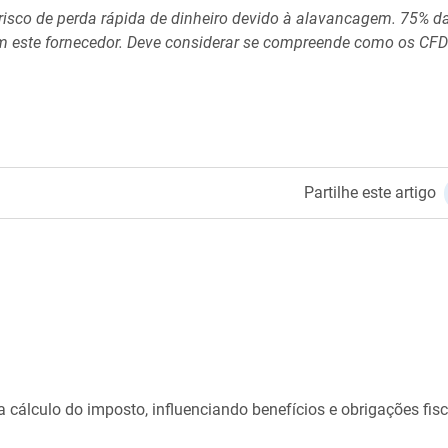
sco de perda rápida de dinheiro devido à alavancagem. 7
5
% d
om este fornecedor. Deve considerar se compreende como os CF
Partilhe este artigo
a cálculo do imposto, influenciando benefícios e obrigações fis