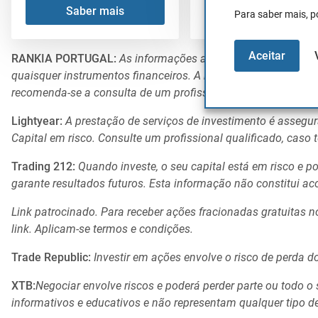
Saber mais
Saber mais
Para saber mais, p
Aceitar
RANKIA PORTUGAL:
As informações aqui contidas não con
quaisquer instrumentos financeiros. A rentabilidade passada 
recomenda-se a consulta de um profissional devidamente hab
Lightyear:
A prestação de serviços de investimento é assegur
Capital em risco. Consulte um profissional qualificado, caso 
Trading 212:
Quando investe, o seu capital está em risco e
garante resultados futuros. Esta informação não constitui a
Link patrocinado. Para receber ações fracionadas gratuitas 
link. Aplicam-se termos e condições.
Trade Republic:
Investir em ações envolve o risco de perda do
XTB:
Negociar envolve riscos e poderá perder parte ou todo o
informativos e educativos e não representam qualquer tipo 