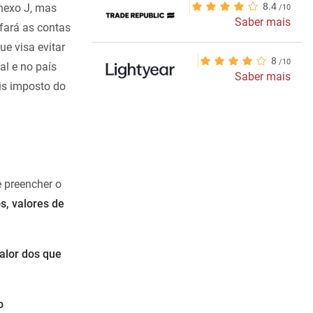
8.4
anexo J, mas
Saber mais
fará as contas
ue visa evitar
8
l e no país
Saber mais
ais imposto do
 preencher o
os, valores de
alor dos que
o