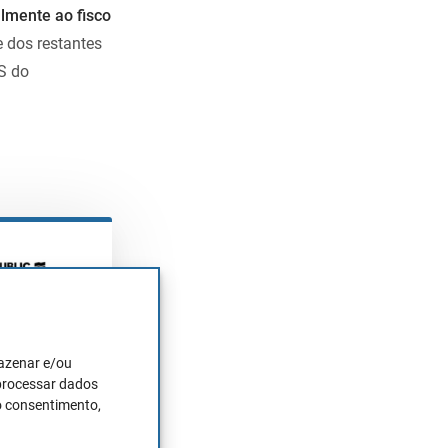
lmente ao fisco
 dos restantes
S do
UBLIC
juros sobre
mazenar e/ou
nvestido
 processar dados
o consentimento,