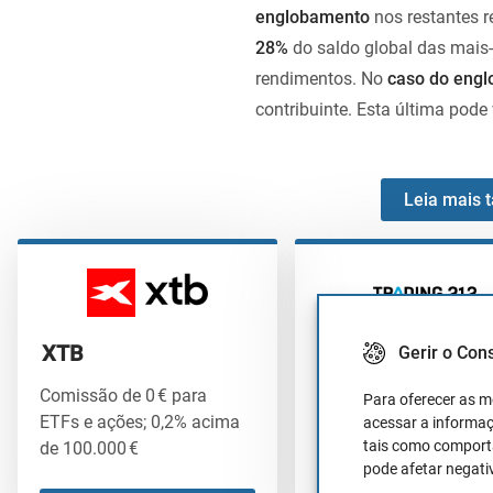
englobamento
nos restantes 
28%
do saldo global das mais-
rendimentos. No
caso do eng
contribuinte. Esta última pode 
Leia mais t
XTB
TRADING 212
Gerir o Con
Comissão de 0 € para
Plataforma intuitiva e
Para oferecer as m
ETFs e ações; 0,2% acima
fácil utilização
acessar a informaç
tais como comporta
de 100.000 €
pode afetar negati