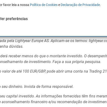
Saber mais
Saber
or favor leia a nossa
Política de Cookies
e
Declaração de Privacidade
.
Ver preferências
stituem aconselhamento financeiro, nem recomendação de com
não garante retornos futuros. Antes de tomar decisões de inves
ilitado.
ada pela Lightyear Europe AS. Aplicam-se os termos: lightyear.
tenha dúvidas.
 poderá receber menos do que o montante investido. O desempe
conselhamento de investimento. Faça a sua própria pesquisa.
no valor de até 100 EUR/GBP, pode abrir uma conta na Trading 21
 seu dinheiro. Invista de forma responsável.
 seu capital investido. As informações fornecidas têm fins mera
de aconselhamento financeiro e/ou recomendação de investimen