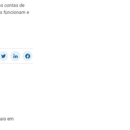
as contas de
Ds funcionam e
cais em