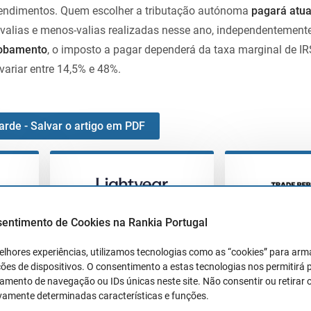
rendimentos. Quem escolher a tributação autónoma
pagará atua
valias e menos-valias realizadas nesse ano, independentemente
lobamento
, o imposto a pagar dependerá da taxa marginal de IR
variar entre 14,5% e 48%.
arde - Salvar o artigo em PDF
LIGHTYEAR
TRADE REP
sentimento de Cookies na Rankia Portugal
 de
ETFs sem comissões e
Pagamento de 
elhores experiências, utilizamos tecnologias como as “cookies” para ar
planos automáticos
dinheiro não i
ões de dispositivos. O consentimento a estas tecnologias nos permitirá
mento de navegação ou IDs únicas neste site. Não consentir ou retirar 
disponíveis
vamente determinadas características e funções.