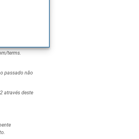
 mais
pra ou venda de
timento,
com/terms.
nho passado não
2 através deste
mente
to.