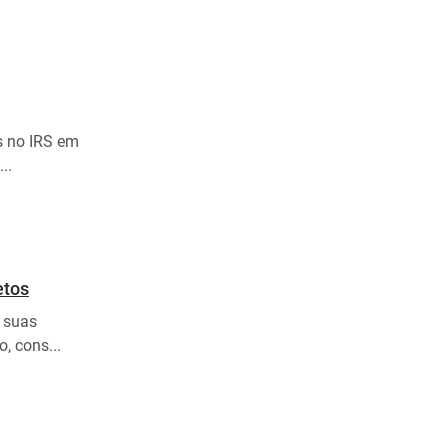
s no IRS em
..
etos
, suas
, cons...