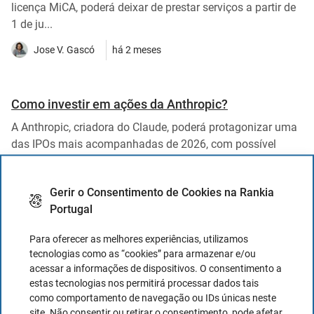
licença MiCA, poderá deixar de prestar serviços a partir de
1 de ju...
Jose V. Gascó
há 2 meses
Como investir em ações da Anthropic?
A Anthropic, criadora do Claude, poderá protagonizar uma
das IPOs mais acompanhadas de 2026, com possível
entrada em ...
Jose V. Gascó
há 2 meses
Gerir o Consentimento de Cookies na Rankia
Portugal
Para oferecer as melhores experiências, utilizamos
IPO da SpaceX em 2026: como comprar ações?
tecnologias como as “cookies” para armazenar e/ou
A SpaceX prepara uma IPO que poderá ser uma das
acessar a informações de dispositivos. O consentimento a
maiores de sempre, com estreia em bolsa prevista para
estas tecnologias nos permitirá processar dados tais
junho de 2026 e...
como comportamento de navegação ou IDs únicas neste
site. Não consentir ou retirar o consentimento, pode afetar