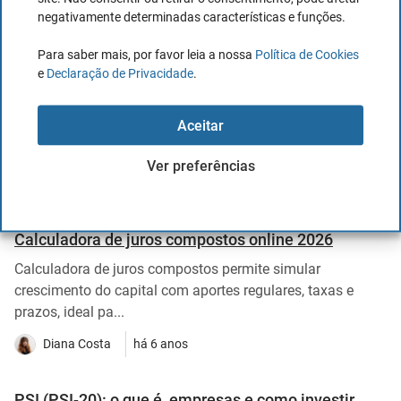
Jose V. Gascó
há 2 meses
negativamente determinadas características e funções.
Para saber mais, por favor leia a nossa
Política de Cookies
e
Declaração de Privacidade
.
Ver todos os Artigos
Aceitar
Artigos mais lidos
Ver preferências
Calculadora de juros compostos online 2026
Calculadora de juros compostos permite simular
crescimento do capital com aportes regulares, taxas e
prazos, ideal pa...
Diana Costa
há 6 anos
PSI (PSI-20): o que é, empresas e como investir