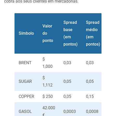
cobra aos seus clientes em mercadorias.
Nív
Spread
Spread
Valor
limi
base
médio
Símbolo
do
sto
(em
(em
ponto
(em
pontos)
pontos)
pon
$
BRENT
0,03
0,03
0,5
1,000
$
SUGAR
0,05
0,05
0,0
1,112
COPPER
$ 250
0,05
0,15
1
42.000
GASOL
0,0003
0,0008
0,0
€