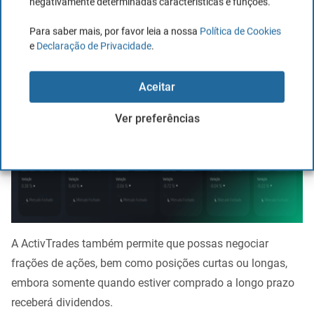
negativamente determinadas características e funções.
de mais de
1000 ações da empresa
sem custos de
Para saber mais, por favor leia a nossa
Política de Cookies
custódia ou administração.
e
Declaração de Privacidade
.
Aceitar
Ver preferências
A ActivTrades também permite que possas negociar
frações de ações, bem como posições curtas ou longas,
embora somente quando estiver comprado a longo prazo
receberá dividendos.