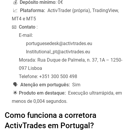
💰
Depósito mínimo
: 0€
📈
Plataforma:
ActivTrader (própria), TradingView,
MT4 e MT5
📧
Contato
:
E-mail:
portuguesedesk@activtrades.eu
Institutional_pt@activtrades.eu
Morada: Rua Duque de Palmela, n. 37, 1A – 1250-
097 Lisboa
Telefone: +351 300 500 498
🗣️
Atenção em português:
Sim
🌟
Produto em destaque:
Execução ultrarrápida, em
menos de 0,004 segundos.
Como funciona a corretora
ActivTrades em Portugal?