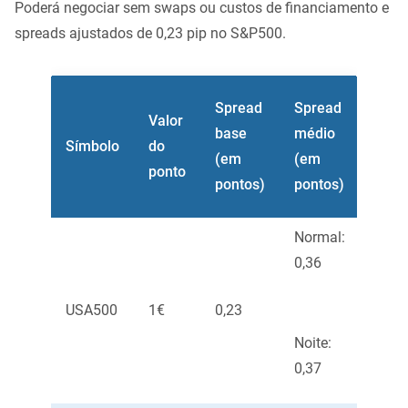
Poderá negociar sem swaps ou custos de financiamento e
spreads ajustados de 0,23 pip no S&P500.
Nívei
Spread
Spread
Valor
limit
base
médio
Símbolo
do
stop
(em
(em
ponto
(em
pontos)
pontos)
pont
Normal:
0,36
USA500
1€
0,23
0,5
Noite:
0,37