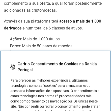
complemento à sua oferta, à qual foram posteriormente
adicionadas as criptomoedas.
Através da sua plataforma terá
acesso a mais de 1.000
derivados
e num total de 6 classes de ativos.
Ações
: Mais de 1.000 títulos
Forex
: Mais de 50 pares de moedas
Índices e obrigações
: Mais de 20 índices e obrigações
através de CFDs
Gerir o Consentimento de Cookies na Rankia
ETFs
: Ampla oferta
Portugal
Matérias-primas:
15 CFDs
Criptomoedas
– 10 criptomoedas, incluindo Bitcoin e
Para oferecer as melhores experiências, utilizamos
tecnologias como as “cookies” para armazenar e/ou
Ethereum
acessar a informações de dispositivos. O consentimento a
estas tecnologias nos permitirá processar dados tais
Ações
como comportamento de navegação ou IDs únicas neste
site. Não consentir ou retirar o consentimento, pode afetar
Quanto à oferta em ações, o intermediário oferece ações