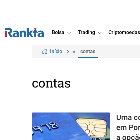
Bolsa
Trading
Criptomoedas
Início
»
contas
contas
Uma co
em Por
a opção