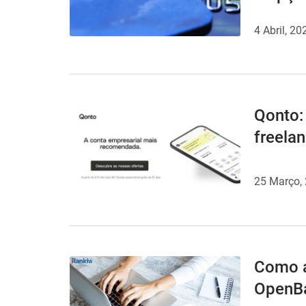
4 Abril, 20
Qonto:
freela
25 Março,
Como a
OpenB