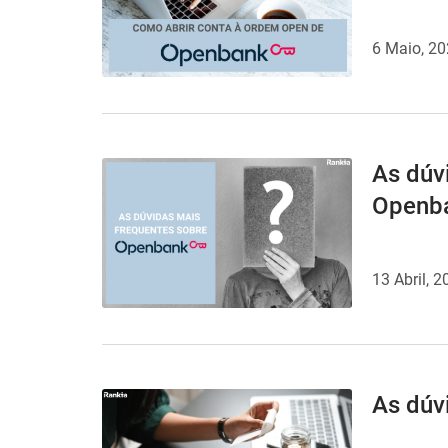
6 Maio, 2
As dúv
Openb
13 Abril, 
As dúv