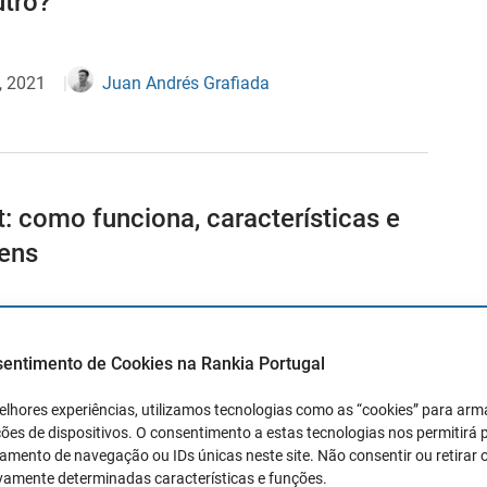
utro?
, 2021
Juan Andrés Grafiada
: como funciona, características e
ens
, 2021
Juan Andrés Grafiada
sentimento de Cookies na Rankia Portugal
elhores experiências, utilizamos tecnologias como as “cookies” para ar
ões de dispositivos. O consentimento a estas tecnologias nos permitirá
mento de navegação ou IDs únicas neste site. Não consentir ou retirar 
 para cancelar uma conta bancária
vamente determinadas características e funções.