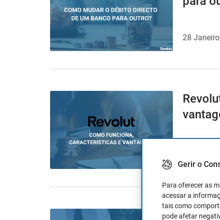
para o
28 Janeiro
Revolut
vantag
15 Janeiro
Gerir o Con
Para oferecer as m
acessar a informaç
tais como comporta
Modelo
pode afetar negati