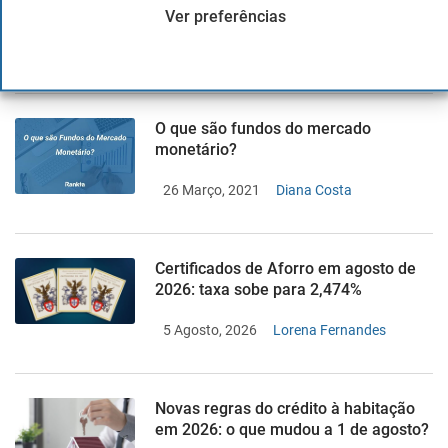
Onde guardar o fundo de emergência?
Ver preferências
20 Outubro, 2020
Juan Andrés Grafiada
O que são fundos do mercado
monetário?
26 Março, 2021
Diana Costa
Certificados de Aforro em agosto de
2026: taxa sobe para 2,474%
5 Agosto, 2026
Lorena Fernandes
Novas regras do crédito à habitação
em 2026: o que mudou a 1 de agosto?