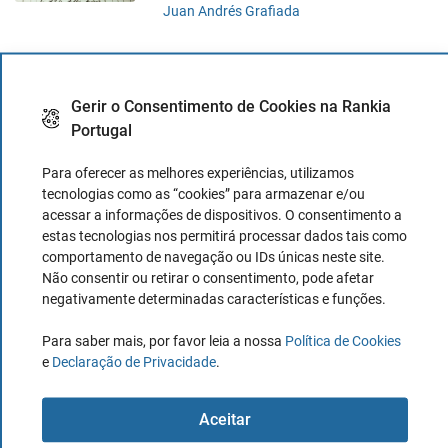
Juan Andrés Grafiada
Conselhos para renovar um depósito a
Gerir o Consentimento de Cookies na Rankia
prazo
Portugal
11 Outubro, 2018
Juan Andrés Grafiada
Para oferecer as melhores experiências, utilizamos
tecnologias como as “cookies” para armazenar e/ou
acessar a informações de dispositivos. O consentimento a
estas tecnologias nos permitirá processar dados tais como
comportamento de navegação ou IDs únicas neste site.
Não consentir ou retirar o consentimento, pode afetar
negativamente determinadas características e funções.
Para saber mais, por favor leia a nossa
Política de Cookies
e
Declaração de Privacidade
.
LATEST PUBLISHED ARTICLES
Aceitar