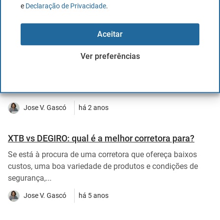
Artigos mais lidos
e
Declaração de Privacidade
.
Aceitar
Melhores corretoras em Portugal 2026
Ver preferências
Em Portugal, entre as corretoras analisadas estão a XTB,
com comissão de 0% até 100 000 €/mês; a Trade Republic,
com ...
Jose V. Gascó
há 2 anos
XTB vs DEGIRO: qual é a melhor corretora para?
Se está à procura de uma corretora que ofereça baixos
custos, uma boa variedade de produtos e condições de
segurança,...
Jose V. Gascó
há 5 anos