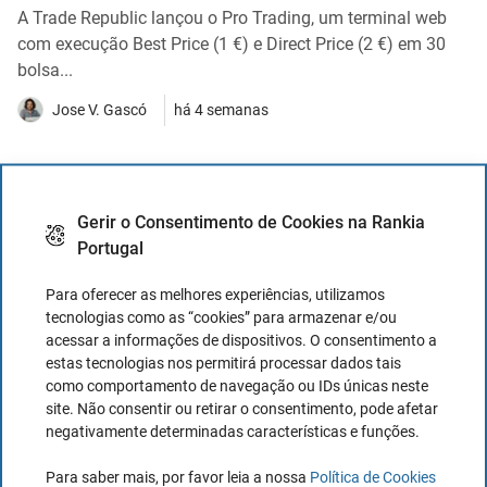
A Trade Republic lançou o Pro Trading, um terminal web
com execução Best Price (1 €) e Direct Price (2 €) em 30
bolsa...
Jose V. Gascó
há 4 semanas
IPO da OpenAI: como comprar ações?
Gerir o Consentimento de Cookies na Rankia
A OpenAI poderá preparar a sua entrada em bolsa para
Portugal
setembro de 2026, com uma avaliação estimada de 1
bilião de dóla...
Para oferecer as melhores experiências, utilizamos
tecnologias como as “cookies” para armazenar e/ou
Jose V. Gascó
há 1 mês
acessar a informações de dispositivos. O consentimento a
estas tecnologias nos permitirá processar dados tais
como comportamento de navegação ou IDs únicas neste
Ver todos os Artigos
site. Não consentir ou retirar o consentimento, pode afetar
negativamente determinadas características e funções.
Para saber mais, por favor leia a nossa
Política de Cookies