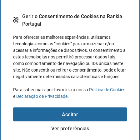
Anexo E
,
com o código E21.
Como os rendimentos não
foram sujeitos a retenção na fonte irão ser tributados à
Gerir o Consentimento de Cookies na Rankia
Portugal
taxa de 28%, a menos que se opte pelo englobamento.
Para oferecer as melhores experiências, utilizamos
tecnologias como as “cookies” para armazenar e/ou
acessar a informações de dispositivos. O consentimento a
estas tecnologias nos permitirá processar dados tais
como comportamento de navegação ou IDs únicas neste
site. Não consentir ou retirar o consentimento, pode afetar
Rendimentos empresariais e
negativamente determinadas características e funções.
profissionais – Anexo B
Para saber mais, por favor leia a nossa
Política de Cookies
e
Declaração de Privacidade
.
À semelhança de outros rendimentos de categoria B
(trabalho independente),
deverão ser preenchidos os
Aceitar
seguintes quadros:
Ver preferências
Quadro 3 – Código de atividade que corresponde ao que