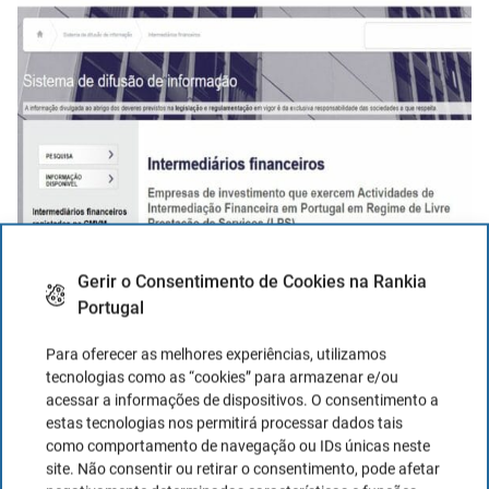
Gerir o Consentimento de Cookies na Rankia
Portugal
O que acontece se a IBKT for à falência?
Fundo de garantia
Para oferecer as melhores experiências, utilizamos
tecnologias como as “cookies” para armazenar e/ou
As
contas de investimento
em títulos dos clientes na
acessar a informações de dispositivos. O consentimento a
estas tecnologias nos permitirá processar dados tais
Interactive Brokers LLC são protegidas pela Securities
como comportamento de navegação ou IDs únicas neste
Investor Protection Corporation (“SIPC”) para uma
site. Não consentir ou retirar o consentimento, pode afetar