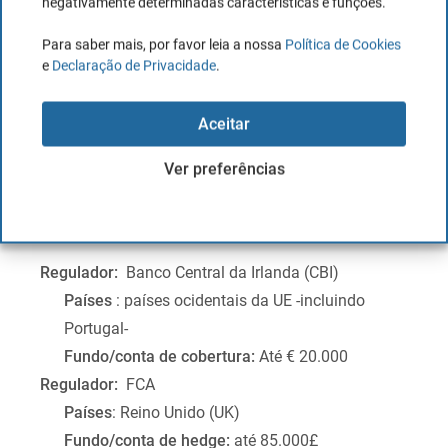
cobertura máxima de $500.000 (com um limite de dinheiro
negativamente determinadas características e funções.
vivo de $250.000).
Para saber mais, por favor leia a nossa
Política de Cookies
e
Declaração de Privacidade
.
Por outro lado,
para Portugal,
como é regulado pelo Banco
Central da Irlanda,
oferece uma cobertura até 20.000
Aceitar
euros.
Ver preferências
Assim, a regulação e cobertura em caso de falência da
Interactive Brokers para cada um dos mercados em que
operam é definida no quadro seguinte:
Regulador:
Banco Central da Irlanda (CBI)
Países
: países ocidentais da UE -incluindo
Portugal-
Fundo/conta de cobertura:
Até € 20.000
Regulador:
FCA
Países
: Reino Unido (UK)
Fundo/conta de hedge:
até 85.000£