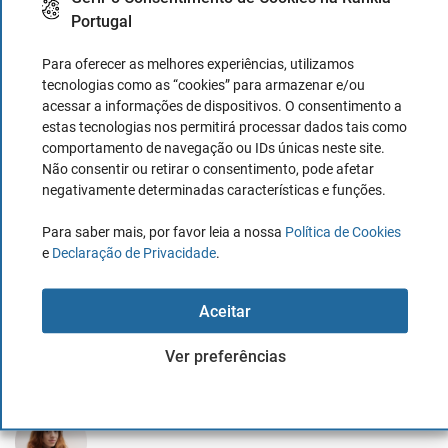
Portugal
Criptomoeda Ripple, para que serve?
Para oferecer as melhores experiências, utilizamos
tecnologias como as “cookies” para armazenar e/ou
8 Junho, 2019
Diana Costa
acessar a informações de dispositivos. O consentimento a
estas tecnologias nos permitirá processar dados tais como
comportamento de navegação ou IDs únicas neste site.
Não consentir ou retirar o consentimento, pode afetar
Decisão da Fed em julho de 2026:
negativamente determinadas características e funções.
taxas de juro mantidas, mas já há
votos a favor de uma subida
Para saber mais, por favor leia a nossa
Política de Cookies
e
Declaração de Privacidade
.
30 Julho, 2026
Jose V. Gascó
Aceitar
Ver preferências
TOP AUTHORS
Diana Costa