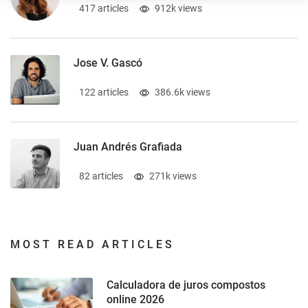
417 articles
912k views
Jose V. Gascó
122 articles
386.6k views
Juan Andrés Grafiada
82 articles
271k views
MOST READ ARTICLES
Calculadora de juros compostos
online 2026