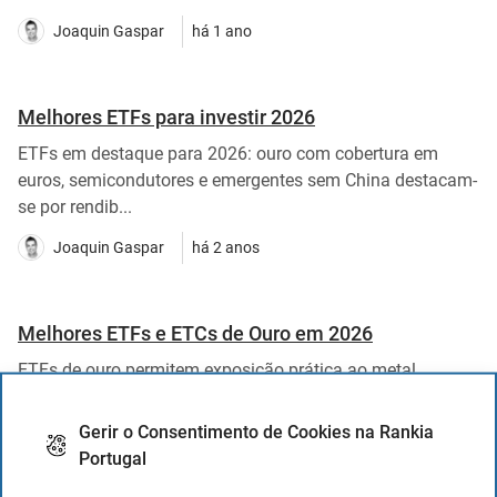
Joaquin Gaspar
há 1 ano
Melhores ETFs para investir 2026
ETFs em destaque para 2026: ouro com cobertura em
euros, semicondutores e emergentes sem China destacam-
se por rendib...
Joaquin Gaspar
há 2 anos
Melhores ETFs e ETCs de Ouro em 2026
ETFs de ouro permitem exposição prática ao metal
precioso, combinando liquidez com diversificação, num
contexto de el...
Gerir o Consentimento de Cookies na Rankia
Portugal
Joaquin Gaspar
há 2 anos