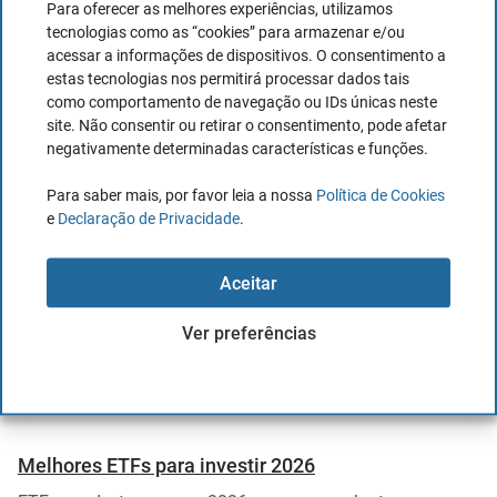
Para oferecer as melhores experiências, utilizamos
tecnologias como as “cookies” para armazenar e/ou
ETFs de Bitcoin: o que é e onde comprar?
acessar a informações de dispositivos. O consentimento a
estas tecnologias nos permitirá processar dados tais
SEC aprovou ETFs spot de Bitcoin, abrindo portas a
como comportamento de navegação ou IDs únicas neste
investimento regulado e institucional, mas com impacto
site. Não consentir ou retirar o consentimento, pode afetar
na liquidez...
negativamente determinadas características e funções.
Joaquin Gaspar
há 3 anos
Para saber mais, por favor leia a nossa
Política de Cookies
e
Declaração de Privacidade
.
Ver todos os Artigos
Aceitar
Ver preferências
Artigos mais lidos
Melhores ETFs para investir 2026