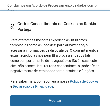
Concluímos um Acordo de Processamento de dados com o
Google.
O Google não pode usar os dados para nenhum outro serviço
Gerir o Consentimento de Cookies na Rankia
do Google.
Portugal
5. Segurança
Para oferecer as melhores experiências, utilizamos
Estamos comprometidos com a segurança dos dados
tecnologias como as “cookies” para armazenar e/ou
pessoais. Tomamos medidas de segurança adequadas para
acessar a informações de dispositivos. O consentimento a
limitar o abuso e o acesso não autorizado aos dados pessoais.
estas tecnologias nos permitirá processar dados tais
Isso garante que apenas as pessoas necessárias tenham
como comportamento de navegação ou IDs únicas neste
acesso aos seus dados, que o acesso aos dados seja
site. Não consentir ou retirar o consentimento, pode afetar
protegido e que as nossas medidas de segurança sejam
negativamente determinadas características e funções.
revistas regularmente.
Para saber mais, por favor leia a nossa
Política de Cookies
6. Sites de terceiros
e
Declaração de Privacidade
.
Esta declaração de privacidade não se aplica a sites de
Aceitar
terceiros ligados por links do nosso site. Não podemos
garantir que esses terceiros manuseiem os seus dados