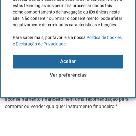
estas tecnologias nos permitirá processar dados tais
como comportamento de navegação ou IDs únicas neste
site. Não consentir ou retirar o consentimento, pode afetar
negativamente determinadas características e funções.
Para saber mais, por favor leia a nossa
Política de Cookies
e
Declaração de Privacidade
.
Aceitar
Ver preferências
“Este assistente é uma ferramenta de informação. Os
dados e opiniões fornecidos por este assistente são
apenas a título informativo e não constituem
aconselhamento financeiro nem uma recomendação para
comprar ou vender qualquer instrumento financeiro.”