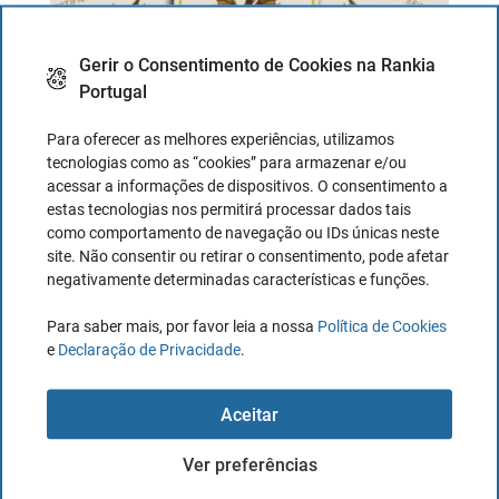
Gerir o Consentimento de Cookies na Rankia
Portugal
Para oferecer as melhores experiências, utilizamos
tecnologias como as “cookies” para armazenar e/ou
acessar a informações de dispositivos. O consentimento a
estas tecnologias nos permitirá processar dados tais
como comportamento de navegação ou IDs únicas neste
Certificados de Aforro em
site. Não consentir ou retirar o consentimento, pode afetar
negativamente determinadas características e funções.
agosto de 2026: taxa sobe para
2,474%
Para saber mais, por favor leia a nossa
Política de Cookies
e
Declaração de Privacidade
.
A taxa dos Certificados de Aforro Série F
subiu para 2,474% em agosto de 2026...
Aceitar
Ver preferências