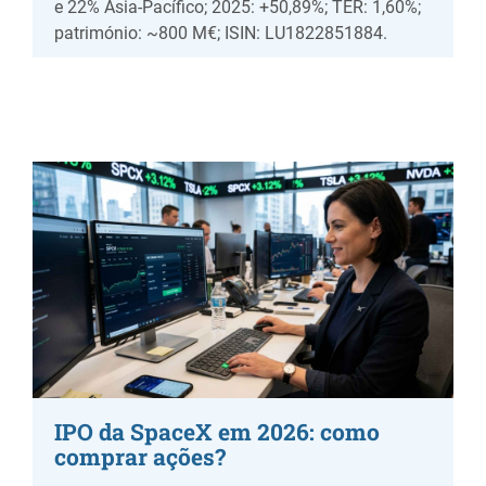
e 22% Ásia-Pacífico; 2025: +50,89%; TER: 1,60%;
património: ~800 M€; ISIN: LU1822851884.
IPO da SpaceX em 2026: como
comprar ações?