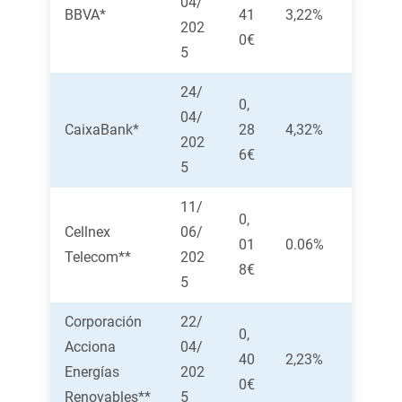
04/
BBVA*
41
3,22%
202
0€
5
24/
0,
04/
CaixaBank*
28
4,32%
202
6€
5
11/
0,
Cellnex
06/
01
0.06%
Telecom**
202
8€
5
Corporación
22/
0,
Acciona
04/
40
2,23%
Energías
202
0€
Renovables**
5