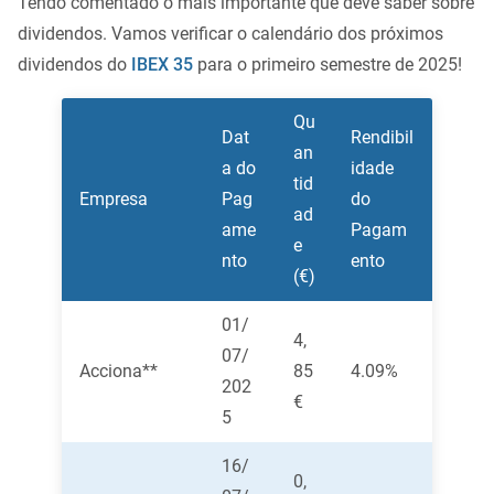
Tendo comentado o mais importante que deve saber sobre
dividendos. Vamos verificar o calendário dos próximos
dividendos do
IBEX 35
para o primeiro semestre de 2025!
Qu
Dat
Rendibil
an
a do
idade
tid
Empresa
Pag
do
ad
ame
Pagam
e
nto
ento
(€)
01/
4,
07/
Acciona**
85
4.09%
202
€
5
16/
0,