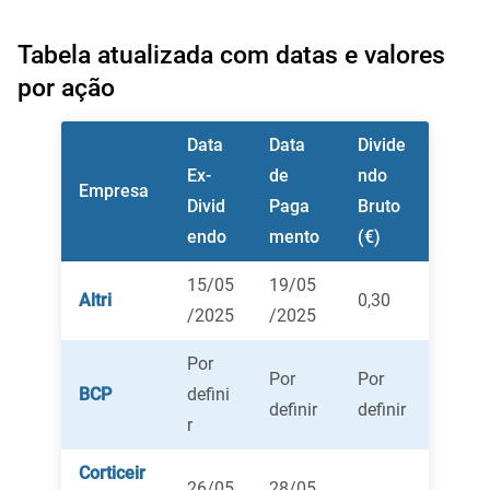
Tabela atualizada com datas e valores
por ação
Data
Data
Divide
Ex-
de
ndo
Empresa
Divid
Paga
Bruto
endo
mento
(€)
15/05
19/05
Altri
0,30
/2025
/2025
Por
Por
Por
BCP
defini
definir
definir
r
Corticeir
26/05
28/05