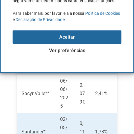
negativamente determinadas características e funções.
Puig Brands
–
–
–
Para saber mais, por favor leia a nossa
Política de Cookies
e
Declaração de Privacidade
.
Redeia
–
–
–
Corporation
Aceitar
08/
0,
Ver preferências
07/
Repsol*
50
4,23%
202
0€
5
06/
0,
06/
Sacyr Valle**
07
2,41%
202
9€
5
02/
0,
05/
Santander*
11
1,78%