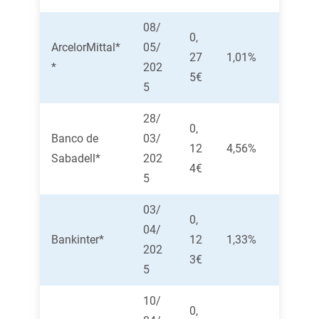
08/
0,
ArcelorMittal*
05/
27
1,01%
*
202
5€
5
28/
0,
Banco de
03/
12
4,56%
Sabadell*
202
4€
5
03/
0,
04/
Bankinter*
12
1,33%
202
3€
5
10/
0,