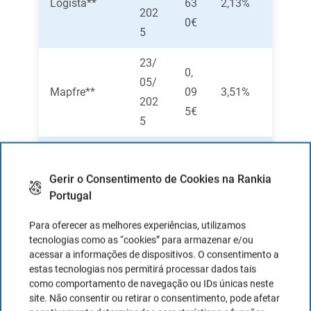
Logista**
63
2,13%
202
0€
5
23/
0,
05/
Mapfre**
09
3,51%
202
5€
5
02/
Merlin
0,
05/
Gerir o Consentimento de Cookies na Rankia
Properties
24
2,21%
202
Portugal
SA**
0€
5
Para oferecer as melhores experiências, utilizamos
28/
tecnologias como as “cookies” para armazenar e/ou
0,
acessar a informações de dispositivos. O consentimento a
Naturgy
03/
60
2,38%
estas tecnologias nos permitirá processar dados tais
Energy**
202
como comportamento de navegação ou IDs únicas neste
0€
5
site. Não consentir ou retirar o consentimento, pode afetar