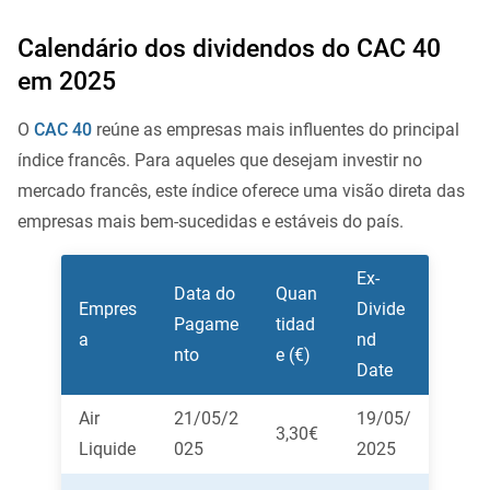
Calendário dos dividendos do CAC 40
em 2025
O
CAC 40
reúne as empresas mais influentes do principal
índice francês. Para aqueles que desejam investir no
mercado francês, este índice oferece uma visão direta das
empresas mais bem-sucedidas e estáveis do país.
Ex-
Data do
Quan
Empres
Divide
Pagame
tidad
a
nd
nto
e (€)
Date
Air
21/05/2
19/05/
3,30€
Liquide
025
2025