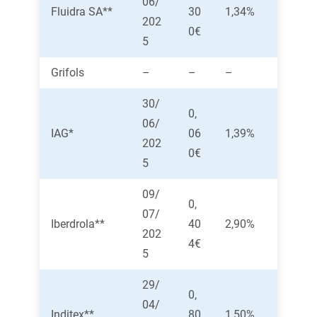
06/
Fluidra SA**
30
1,34%
202
0€
5
Grifols
–
–
–
30/
0,
06/
IAG*
06
1,39%
202
0€
5
09/
0,
07/
Iberdrola**
40
2,90%
202
4€
5
29/
0,
04/
Inditex**
80
1,50%