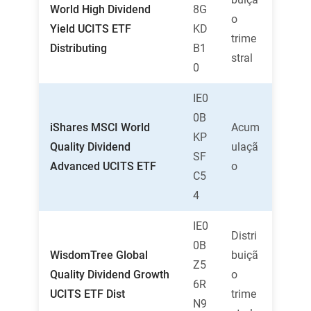
World High Dividend
8G
o
Yield UCITS ETF
KD
trime
Distributing
B1
stral
0
IE0
0B
iShares MSCI World
Acum
KP
Quality Dividend
ulaçã
SF
Advanced UCITS ETF
o
C5
4
IE0
Distri
0B
WisdomTree Global
buiçã
Z5
Quality Dividend Growth
o
6R
UCITS ETF Dist
trime
N9