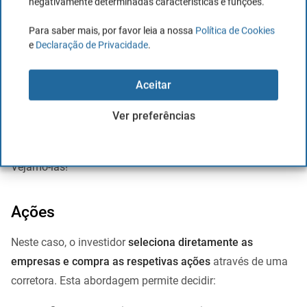
Bem, quando se fala de
investimento em dividendos
, este
negativamente determinadas características e funções.
está sempre associado à criação de uma carteira de ações
Para saber mais, por favor leia a nossa
Política de Cookies
individuais pelo investidor.
e
Declaração de Privacidade
.
Isto deve-se ao facto de a
estratégia de investimento em
Aceitar
dividendos ter séculos de existência
e, porque a única
forma de investir, independentemente da estratégia, era
Ver preferências
comprar as ações individualmente. Mas hoje em dia, o
setor financeiro
evoluiu e
oferece outras alternativas
.
Vejamo-las!
Ações
Neste caso, o investidor
seleciona diretamente as
empresas e compra as respetivas ações
através de uma
corretora. Esta abordagem permite decidir: