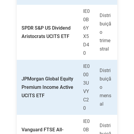
IE0
Distri
0B
buiçã
SPDR S&P US Dividend
6Y
o
Aristocrats UCITS ETF
X5
trime
D4
stral
0
IE0
Distri
00
JPMorgan Global Equity
buiçã
3U
Premium Income Active
o
VY
UCITS ETF
mens
C2
al
0
IE0
Distri
Vanguard FTSE All-
0B
buiçã