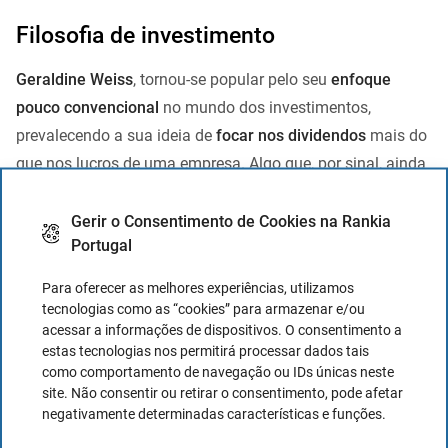
Filosofia de investimento
Geraldine Weiss
, tornou-se popular pelo seu
enfoque
pouco convencional
no mundo dos investimentos,
prevalecendo a sua ideia de
focar nos dividendos
mais do
que nos lucros de uma empresa. Algo que, por sinal, ainda
hoje é difícil de entender.
Gerir o Consentimento de Cookies na Rankia
E a sua ideia era promover a teoria de que a rentabilidade
Portugal
por dividendo
é uma medida chave de avaliação
: Segundo
Para oferecer as melhores experiências, utilizamos
ela, existe uma correlação significativa entre a capacidade
tecnologias como as “cookies” para armazenar e/ou
de uma empresa manter os seus dividendos ao longo do
acessar a informações de dispositivos. O consentimento a
tempo e o seu desempenho no mercado de ações.
estas tecnologias nos permitirá processar dados tais
como comportamento de navegação ou IDs únicas neste
site. Não consentir ou retirar o consentimento, pode afetar
Estratégia de comprar
negativamente determinadas características e funções.