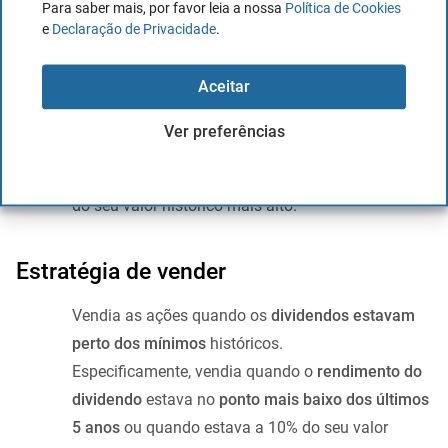
Para saber mais, por favor leia a nossa
Política de Cookies
Empresas
: Procurava empresas com
históricos de
e
Declaração de Privacidade
.
25 anos
de dividendos consistentes.
Comprava as ações quando os
dividendos
de uma
Aceitar
empresa estavam perto de
máximos históricos.
De forma mais precisa, adquiria ações quando o
Ver preferências
rendimento do dividendo
estava
no ponto mais
alto dos últimos 5 anos
ou quando estava a 10%
do seu valor histórico mais alto.
Estratégia de vender
Vendia as ações quando os
dividendos estavam
perto dos mínimos
históricos.
Especificamente, vendia quando o
rendimento do
dividendo
estava no
ponto mais baixo dos últimos
5 anos
ou quando estava a 10% do seu valor