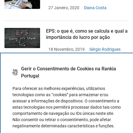
27 Janeiro, 2020
Diana Costa
EPS: o que é, como se calcula e qual a
importância do lucro por ação
18 Novembro, 2019
Sérgio Rodrigues
Gerir o Consentimento de Cookies na Rankia
O Sistema Dupont para a análise da
Portugal
rentabilidade
Para oferecer as melhores experiências, utilizamos
23 Outubro, 2019
Diana Costa
tecnologias como as “cookies” para armazenar e/ou
acessar a informações de dispositivos. O consentimento a
estas tecnologias nos permitirá processar dados tais como
comportamento de navegação ou IDs únicas neste site.
Como calcular o ROCE, ROE, ROA e o
Não consentir ou retirar o consentimento, pode afetar
Free Cash Flow Yield?
negativamente determinadas características e funções.
5 Setembro, 2019
Diana Costa