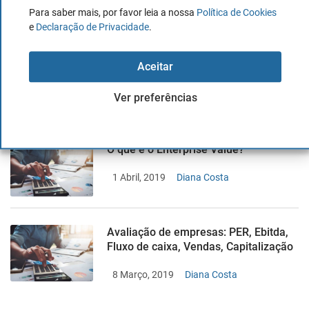
Para saber mais, por favor leia a nossa
Política de Cookies
e
Declaração de Privacidade
.
Guia completo sobre como analisar
Aceitar
uma empresa
2 Agosto, 2019
Jose V. Gascó
Ver preferências
O que é o Enterprise Value?
1 Abril, 2019
Diana Costa
Avaliação de empresas: PER, Ebitda,
Fluxo de caixa, Vendas, Capitalização
8 Março, 2019
Diana Costa