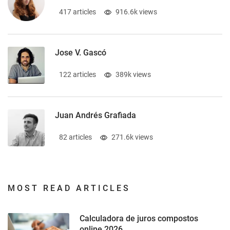
417 articles
916.6k views
Jose V. Gascó
122 articles
389k views
Juan Andrés Grafiada
82 articles
271.6k views
MOST READ ARTICLES
Calculadora de juros compostos
online 2026