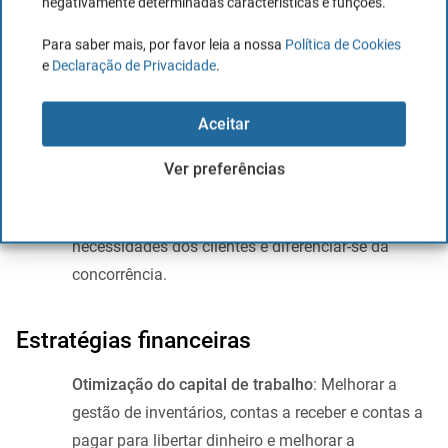
Melhoria da experiência do cliente
negativamente determinadas características e funções.
Para saber mais, por favor leia a nossa
Política de Cookies
Atendimento ao cliente de qualidade:
Investir em
e
Declaração de Privacidade
.
melhorias do atendimento ao cliente para
aumentar a satisfação e lealdade dos clientes, o
Aceitar
que pode levar a maiores vendas e margens de
lucro.
Ver preferências
Personalização de serviços:
Oferecer serviços
personalizados para satisfazer melhor as
necessidades dos clientes e diferenciar-se da
concorrência.
Estratégias financeiras
Otimização do capital de trabalho
: Melhorar a
gestão de inventários, contas a receber e contas a
pagar para libertar dinheiro e melhorar a