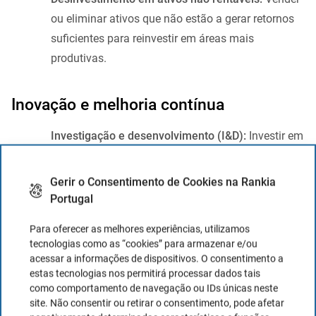
ou eliminar ativos que não estão a gerar retornos
suficientes para reinvestir em áreas mais
produtivas.
Inovação e melhoria contínua
Investigação e desenvolvimento (I&D):
Investir em
I&D para desenvolver novos produtos e melhorar
os existentes, o que pode gerar maiores receitas e
Gerir o Consentimento de Cookies na Rankia
margens de lucro.
Portugal
Capacitação e desenvolvimento de empregados:
Para oferecer as melhores experiências, utilizamos
Melhorar as competências e a produtividade dos
tecnologias como as “cookies” para armazenar e/ou
empregados através de programas de capacitação
acessar a informações de dispositivos. O consentimento a
e desenvolvimento profissional.
estas tecnologias nos permitirá processar dados tais
como comportamento de navegação ou IDs únicas neste
site. Não consentir ou retirar o consentimento, pode afetar