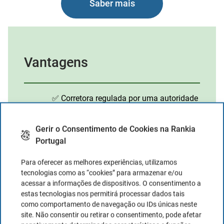
Saber mais
Vantagens
✅
Corretora regulada por uma autoridade
financeira sólida
✅
Oferta muito ampla de ETFs, com mais
Gerir o Consentimento de Cookies na Rankia
de 2.000 opções disponíveis
Portugal
✅Possibilidade de criar planos de
Para oferecer as melhores experiências, utilizamos
investimento automáticos em ETFs e
tecnologias como as “cookies” para armazenar e/ou
outros ativos, como ações e criptoativos
acessar a informações de dispositivos. O consentimento a
estas tecnologias nos permitirá processar dados tais
✅ Investimento acessível a partir de
como comportamento de navegação ou IDs únicas neste
valores reduzidos, graças à compra
site. Não consentir ou retirar o consentimento, pode afetar