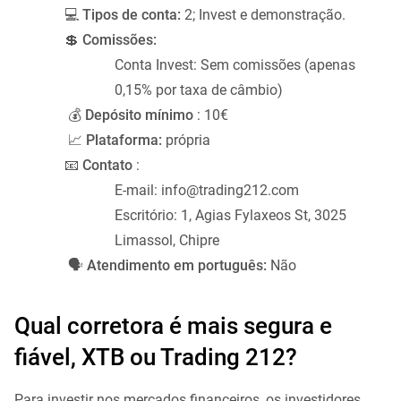
💻
Tipos de conta:
2; Invest e demonstração.
💲
Comissões:
Conta Invest: Sem comissões (apenas
0,15% por taxa de câmbio)
💰
Depósito mínimo
: 10€
📈
Plataforma:
própria
📧
Contato
:
E-mail: info@trading212.com
Escritório: 1, Agias Fylaxeos St, 3025
Limassol, Chipre
🗣️
Atendimento em português:
Não
Qual corretora é mais segura e
fiável, XTB ou Trading 212?
Para investir nos mercados financeiros, os investidores