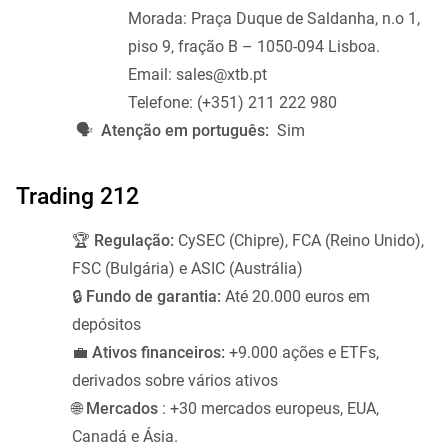
Morada: Praça Duque de Saldanha, n.o 1,
piso 9, fração B – 1050-094 Lisboa.
Email: sales@xtb.pt
Telefone: (+351) 211 222 980
🗣️
Atenção em português:
Sim
Trading 212
🏆
Regulação:
CySEC (Chipre), FCA (Reino Unido),
FSC (Bulgária) e ASIC (Austrália)
🔒
Fundo de garantia:
Até 20.000 euros em
depósitos
💼
Ativos financeiros:
+9.000 ações e ETFs,
derivados sobre vários ativos
🌐
Mercados
: +30 mercados europeus, EUA,
Canadá e Ásia.