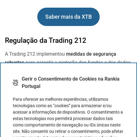
Saber mais da XTB
Regulação da Trading 212
A Trading 212 implementou
medidas de segurança
robustas
para garantir a proteção dos fundos e dos dados
dos seus clientes.
Esta corretora é supervisionada por:
Gerir o Consentimento de Cookies na Rankia
CySEC (Chipre): A regulação aplica-se à maioria
Portugal
dos países da Europa Ocidental.
Para oferecer as melhores experiências, utilizamos
FCA (UK): Para clientes do Reino Unido. Número de
tecnologias como as “cookies” para armazenar e/ou
licença: 609146
acessar a informações de dispositivos. O consentimento a
FSC (Bulgária)
estas tecnologias nos permitirá processar dados tais
como comportamento de navegação ou IDs únicas neste
site. Não consentir ou retirar o consentimento, pode afetar
A Trading 212 é uma corretora segura?