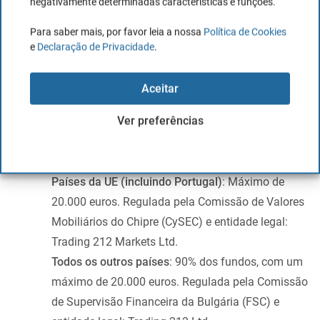
negativamente determinadas características e funções.
Os fundos dos depositantes da Trading 212 estão
Para saber mais, por favor leia a nossa
Política de Cookies
e
Declaração de Privacidade
.
protegidos contra falências. Dependendo da entidade legal
com a qual se abre uma conta de trading, aplicam-se
Aceitar
diferentes esquemas de compensação:
Ver preferências
Reino Unido
: £85,000, regulado pela Financial
Conduct Authority (FCA) e entidade legal: Trading
212 UK Limited.
Países da UE (incluindo Portugal)
: Máximo de
20.000 euros. Regulada pela Comissão de Valores
Mobiliários do Chipre (CySEC) e entidade legal:
Trading 212 Markets Ltd.
Todos os outros países
: 90% dos fundos, com um
máximo de 20.000 euros. Regulada pela Comissão
de Supervisão Financeira da Bulgária (FSC) e