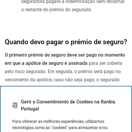
seguradora pagará a indemnização sem reclamar
o restante do prémio do segurado.
Quando devo pagar o prémio de seguro?
O primeiro prémio de seguro deve ser pago no momento
em que a apólice de seguro é assinada
para ser coberta
pelo risco segurado. Em seguida, o prémio será pago no
vencimento da apólice, caso não seja pago, o segurado
terá um
mês de graça
para pagar o prémio.
Note-se que, após cinco meses sem ter pago o preço do
Gerir o Consentimento de Cookies na Rankia
Portugal
seguro,
a cobertura será suspensa
e a seguradora em
caso de perda não compensará. A partir do
sexto mês
Para oferecer as melhores experiências, utilizamos
após o vencimento do seguro, ele será rescindido.
tecnologias como as “cookies” para armazenar e/ou