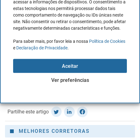
acessar a informações de dispositivos. O consentimento a
Por outro lado, assim que o pagamento do prémio é
estas tecnologias nos permitirá processar dados tais
como comportamento de navegação ou IDs únicas neste
feito,
a cobertura do seguro entrará em vigor em 24
site. Não consentir ou retirar o consentimento, pode afetar
horas,
salvo se não tiver período de carência.
negativamente determinadas características e funções.
Para saber mais, por favor leia a nossa
Política de Cookies
e
Declaração de Privacidade
.
Aceitar
Leia mais tarde - Salvar o artigo em PDF
Ver preferências
Autor:
Juan Andrés Grafiada
Partilhe este artigo
MELHORES CORRETORAS