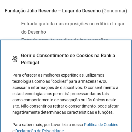
Fundação Júlio Resende – Lugar do Desenho
(Gondomar)
Entrada gratuita nas exposições no edifício Lugar
do Desenho
Entrada gratuita em dias de inaugurações
independentemente do espaço
Gerir o Consentimento de Cookies na Rankia
50% desconto na visita à casa-atelier Júlio
Portugal
Resende
Para oferecer as melhores experiências, utilizamos
Fundação Pauleta
(Ponta Delgada)
tecnologias como as “cookies” para armazenar e/ou
acessar a informações de dispositivos. O consentimento a
30% de desconto na Taxa de Inscrição da escola
estas tecnologias nos permitirá processar dados tais
de futebol
como comportamento de navegação ou IDs únicas neste
site. Não consentir ou retirar o consentimento, pode afetar
Festival Música Coimbra
(Coimbra)
negativamente determinadas características e funções.
Para saber mais, por favor leia a nossa
Política de Cookies
3€ de desconto por bilhete para pagamentos
e
Declaração de Privacidade
.