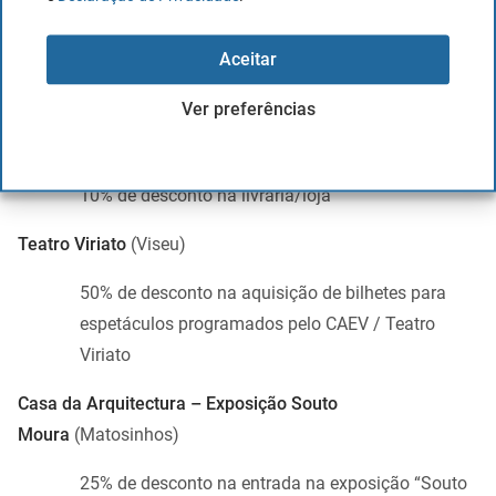
realizados com cartões BPI
Casa de São Roque
(Porto)
Aceitar
15% de desconto na entrada da Casa de São
Ver preferências
Roque,
10% de desconto em visitas guiadas ou atividades
10% de desconto na livraria/loja
Teatro Viriato
(Viseu)
50% de desconto na aquisição de bilhetes para
espetáculos programados pelo CAEV / Teatro
Viriato
Casa da Arquitectura – Exposição Souto
Moura
(Matosinhos)
25% de desconto na entrada na exposição “Souto