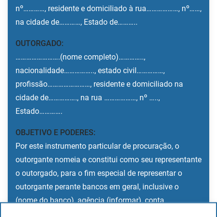
nº…………, residente e domiciliado à rua………………, nº……,
na cidade de…………, Estado de………..
OUTORGADO:
…………………….(nome completo)…………..,
nacionalidade…………….., estado civil……………,
profissão……………………, residente e domiciliado na
cidade de……………., na rua ………………, nº …..,
Estado………….
OBJETIVO E PODERES:
Por este instrumento particular de procuração, o
outorgante nomeia e constitui como seu representante
o outorgado, para o fim especial de representar o
outorgante perante bancos em geral, inclusive o
(nome do banco), agência (informar), conta
(informar), para realizar movimentações bancárias, de