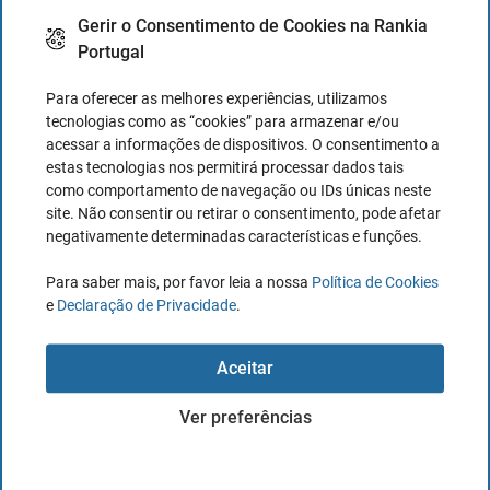
qualquer espécie, relativas aos créditos e débitos;
Gerir o Consentimento de Cookies na Rankia
Portugal
fazer depósitos e retiradas mediante recibos; sacar e
assinar cheques; solicitar saldos e extratos de contas;
Para oferecer as melhores experiências, utilizamos
solicitar senhas para acessos a contas pela Internet;
tecnologias como as “cookies” para armazenar e/ou
acessar a informações de dispositivos. O consentimento a
dando tudo por bom firme e valioso.
estas tecnologias nos permitirá processar dados tais
como comportamento de navegação ou IDs únicas neste
Em geral as procurações têm validade por tempo
site. Não consentir ou retirar o consentimento, pode afetar
indeterminado, caso queira colocar um prazo de
negativamente determinadas características e funções.
validade na procuração, indique:
Para saber mais, por favor leia a nossa
Política de Cookies
Esta procuração é válida até o dia _____/____/20____.
e
Declaração de Privacidade
.
…………………, ….de………. De 200……
Aceitar
(nome do outorgante – assinar acima)
Ver preferências