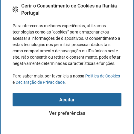
internacionais
internacionais
internacionais
possui uma base eletrônica.
Gerir o Consentimento de Cookies na Rankia
Portugal
Poderá ser informado de todas as despesas que
Pode trocar em
Pode trocar
Pode trocar em
são feitas na conta desde o conforto do seu
30 moedas,
em 30
Para oferecer as melhores experiências, utilizamos
30 moedas,
telemóvel.
sem limite até
moedas, sem
tecnologias como as “cookies” para armazenar e/ou
sem limite
Conta
IBAN
concedida dentro do território europeu
acessar a informações de dispositivos. O consentimento a
6.000€/mes
limite
estas tecnologias nos permitirá processar dados tais
Atendimento personalizado através do qual
como comportamento de navegação ou IDs únicas neste
Seguro
Seguro
qualquer problema pode ser resolvido de forma
site. Não consentir ou retirar o consentimento, pode afetar
médico, de
médico, de
eficiente.
negativamente determinadas características e funções.
bagagem e de
bagagem e de
Para saber mais, por favor leia a nossa
Política de Cookies
viagem
viagem
e
Declaração de Privacidade
.
Agora que sabe como ele funciona, os recursos e
Acesso a 5
Acesso a 5
benefícios do Revolut, pode abrir e escolher o tipo de conta
moedas
moedas
Aceitar
que melhor se adapta a si com total confiança.
criptográficas
criptográficas
Ver preferências
Cartões
Cartões
virtuais e
virtuais e
Leia mais tarde - Salvar o artigo em PDF