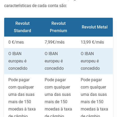
características de cada conta são:
Revolut
Revolut
Revolut Metal
Standard
Premium
0 €/mes
7,99€/mês
13,99 €/mês
O IBAN
O IBAN
O IBAN
europeu é
europeu é
europeu é
concedido
concedido
concedido
Pode pagar
Pode pagar
Pode pagar
com qualquer
com qualquer
com qualquer
uma das suas
uma das suas
uma das suas
mais de 150
mais de 150
mais de 150
moedas à taxa
moedas à taxa
moedas à taxa
de câmbio
de câmbio
de câmbio