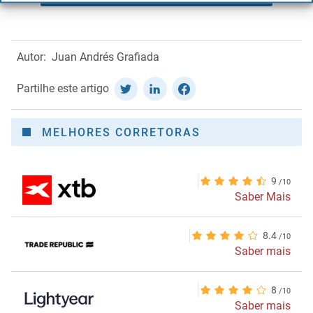
físicos
físicos
0,1% de
reembolso na
Autor:
Juan Andrés Grafiada
Europa e 1%
Partilhe este artigo
fora do
continente em
MELHORES CORRETORAS
todos os
pagamentos
por cartão
9
Saber Mais
8.4
Saber mais
8
Saber mais