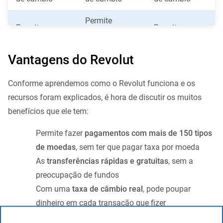
Permite
Permite
Permite
levantar
levantar
levantar
dinheiro sem
dinheiro sem
dinheiro sem
Vantagens do Revolut
comissões em
comissões em
comissões em
qualquer ATM
Conforme aprendemos como o Revolut funciona e os
qualquer ATM
qualquer ATM
do mundo
recursos foram explicados, é hora de discutir os muitos
do mundo com
do mundo com
com um
benefícios que ele tem:
um máximo de
um máximo de
máximo de
200€/mês
600€/mês
400€/mês
Permite fazer
pagamentos com mais de 150 tipos
de moedas
, sem ter que pagar taxa por moeda
Cartão de
Cartão de
Cartão de
As
transferências rápidas e gratuitas
, sem a
débito físico
débito físico
débito físico
preocupação de fundos
para
para
para
Com uma
taxa de câmbio real
, pode poupar
pagamentos
pagamentos
pagamentos
dinheiro em cada transação que fizer
nacionais e
nacionais e
nacionais e
Pode
comprar diferentes criptomoedas
, já que