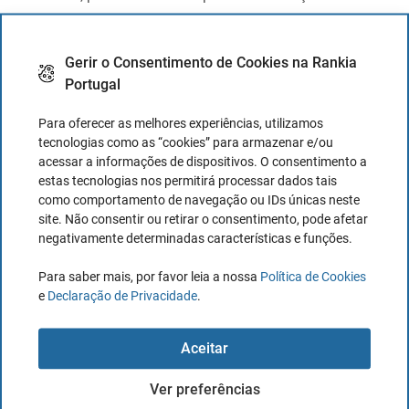
taxa de manutenção de conta de 20 euros por mês, que
inclui todas as operações de corretagem e custódia.
Gerir o Consentimento de Cookies na Rankia
Portugal
Estes exemplos ilustram como as comissões variam
entre as corretoras e como a escolha da corretora pode
Para oferecer as melhores experiências, utilizamos
afetar a rentabilidade dos investimentos.
Se forem
tecnologias como as “cookies” para armazenar e/ou
acessar a informações de dispositivos. O consentimento a
executadas muitas transações, uma taxa de corretagem
estas tecnologias nos permitirá processar dados tais
baixa ou fixa pode ser preferível. Por outro lado, para uma
como comportamento de navegação ou IDs únicas neste
estratégia de compra e manutenção, uma comissão de
site. Não consentir ou retirar o consentimento, pode afetar
negativamente determinadas características e funções.
custódia baixa ou inexistente pode ser mais vantajosa.
Para saber mais, por favor leia a nossa
Política de Cookies
É importante lembrar que
as comissões são apenas uma
e
Declaração de Privacidade
.
parte da equação.
Outros fatores, como o atendimento ao
cliente, a plataforma de negociação, o acesso a diferentes
Aceitar
mercados e tipos de ativos, entre outros, também devem
ser levados em consideração ao escolher uma corretora.
Ver preferências