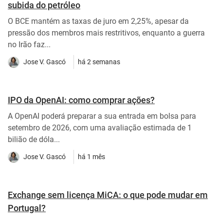
subida do petróleo
O BCE mantém as taxas de juro em 2,25%, apesar da
pressão dos membros mais restritivos, enquanto a guerra
no Irão faz...
Jose V. Gascó
há 2 semanas
IPO da OpenAI: como comprar ações?
A OpenAI poderá preparar a sua entrada em bolsa para
setembro de 2026, com uma avaliação estimada de 1
bilião de dóla...
Jose V. Gascó
há 1 mês
Exchange sem licença MiCA: o que pode mudar em
Portugal?