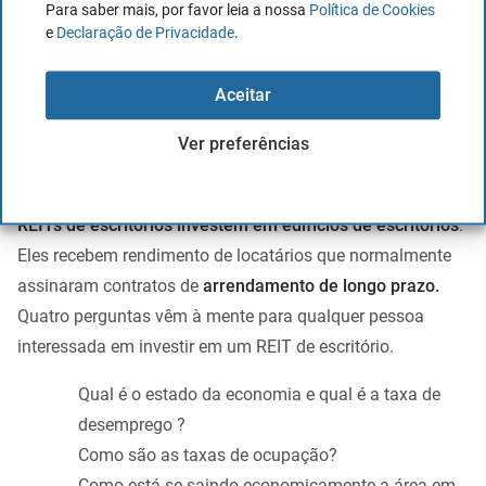
Para saber mais, por favor leia a nossa
Política de Cookies
imobiliário de saúde. Portanto, além da diversificação por
e
Declaração de Privacidade
.
tipo de cliente e patrimonial, busque empresas com
experiência significativa em saúde, balanços sólidos e alto
Aceitar
acesso a capital de baixo custo.
Ver preferências
REITs de escritórios
REITs de escritórios investem em edifícios de escritórios
.
Eles recebem rendimento de locatários que normalmente
assinaram contratos de
arrendamento de longo prazo.
Quatro perguntas vêm à mente para qualquer pessoa
interessada em investir em um REIT de escritório.
Qual é o estado da economia e qual é a taxa de
desemprego ?
Como são as taxas de ocupação?
Como está se saindo economicamente a área em