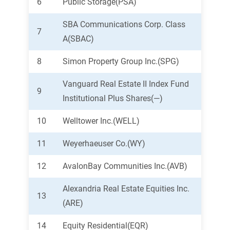
6
Public Storage(PSA)
SBA Communications Corp. Class
7
A(SBAC)
8
Simon Property Group Inc.(SPG)
Vanguard Real Estate II Index Fund
9
Institutional Plus Shares(—)
10
Welltower Inc.(WELL)
11
Weyerhaeuser Co.(WY)
12
AvalonBay Communities Inc.(AVB)
Alexandria Real Estate Equities Inc.
13
(ARE)
14
Equity Residential(EQR)