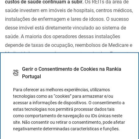
custos de saúde continuam a subir.
Os REITs da área de
saúde investem em imóveis de hospitais, centros médicos,
instalações de enfermagem e lares de idosos. O sucesso
desse imóvel está diretamente vinculado ao sistema de
saúde. A maioria dos operadores dessas instalações
depende de taxas de ocupação, reembolsos de Medicare e
Medicaid , bem como de pagamentos privados. Enquanto
o financiamento da saúde for um ponto de interrogação, o
Gerir o Consentimento de Cookies na Rankia
mesmo acontecerá com os REITs da saúde.
Portugal
As coisas que você deve procurar em um REIT de saúde
Para oferecer as melhores experiências, utilizamos
incluem um grupo diversificado de clientes, bem como
tecnologias como as “cookies” para armazenar e/ou
investimentos em vários tipos de propriedades diferentes.
acessar a informações de dispositivos. O consentimento a
estas tecnologias nos permitirá processar dados tais
O foco é bom até certo ponto, mas também está
como comportamento de navegação ou IDs únicas neste
espalhando o risco. Geralmente, um aumento na demanda
site. Não consentir ou retirar o consentimento, pode afetar
por serviços de saúde (o que deveria acontecer com o
negativamente determinadas características e funções.
envelhecimento da população) é bom para o setor