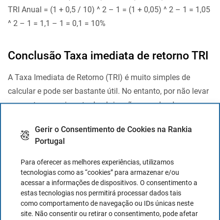
TRI Anual = (1 + 0,5 / 10) ^ 2 – 1 = (1 + 0,05) ^ 2 – 1 = 1,05
^ 2 – 1 = 1,1 – 1 = 0,1 = 10%
Conclusão Taxa imediata de retorno TRI
A Taxa Imediata de Retorno (TRI) é muito simples de
calcular e pode ser bastante útil. No entanto, por não levar
em conta o vencimento da obrigação e o valor do
reembolso do principal, fornece um valor parcial e,
Gerir o Consentimento de Cookies na Rankia
portanto, incorreto.
Portugal
Essas são as razões pelas quais, apesar de sua utilidade,
Para oferecer as melhores experiências, utilizamos
recomendamos que você considere o rendimento à
tecnologias como as “cookies” para armazenar e/ou
maturidade (YTM), que é a taxa de retorno no vencimento,
acessar a informações de dispositivos. O consentimento a
estas tecnologias nos permitirá processar dados tais
já que este último compensa as deficiências do Tri.
como comportamento de navegação ou IDs únicas neste
site. Não consentir ou retirar o consentimento, pode afetar