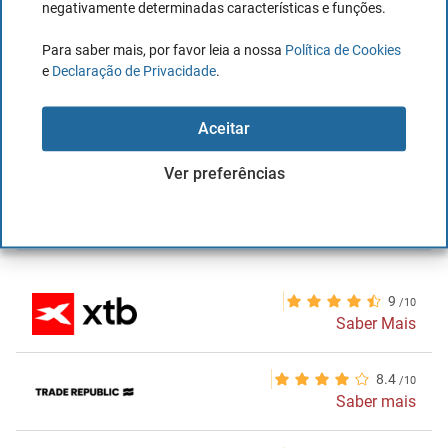
negativamente determinadas características e funções.
Leia mais tarde - Salvar o artigo em PDF
Para saber mais, por favor leia a nossa
Política de Cookies
e
Declaração de Privacidade
.
Autor:
Diana Costa
Aceitar
Partilhe este artigo
Ver preferências
MELHORES CORRETORAS
9
Saber Mais
8.4
Saber mais