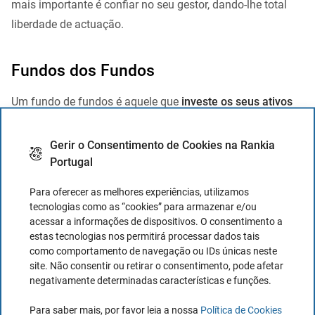
mais importante é confiar no seu gestor, dando-lhe total
liberdade de actuação.
Fundos dos Fundos
Um fundo de fundos é aquele que
investe os seus ativos
principalmente em outros fundos
.
Gerir o Consentimento de Cookies na Rankia
Não há limitações sobre a comercialização dos fundos de
Portugal
fundos, nenhum investimento mínimo é necessário.
Para oferecer as melhores experiências, utilizamos
Deverá, no entanto investir pelo menos 60% dos ativos
tecnologias como as “cookies” para armazenar e/ou
acessar a informações de dispositivos. O consentimento a
num outro fundo, sendo que é proibido o investimento de
estas tecnologias nos permitirá processar dados tais
10% num único fundo.
como comportamento de navegação ou IDs únicas neste
site. Não consentir ou retirar o consentimento, pode afetar
Não é recomendado investir em fundos de fundo para que
negativamente determinadas características e funções.
se evitem as duplicações. No entanto, se os fundos de
Para saber mais, por favor leia a nossa
Política de Cookies
fundo investirem em fundos das mesma empresa os