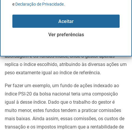
e
Declaração de Privacidade
.
mesmos, não poderão duplicar as comissões.
Aceitar
Fundos-indice o Fundos indexados
Ver preferências
A gestão passiva, que consiste na cópia exacta da
evolução do mercado. O expoente máximo desta
abordagem é os fundos-índice, onde o gestor apenas
replica o índice escolhido, atribuindo às diversas ações um
peso exatamente igual ao índice de referência.
Per fazer um exemplo, um fundo de ações indexado ao
índice PSI-20 da bolsa nacional teria uma composição
igual à desse índice. Dado que o trabalho do gestor é
muito menor, estes fundos tendem a praticar comissões
mais baixas. Ainda assim, essas comissões, os custos de
transação e os impostos implicam que a rentabilidade de