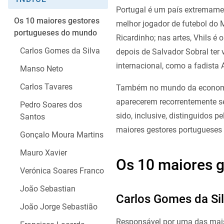
Portugal é um país extremamen
Os 10 maiores gestores
melhor jogador de futebol do M
portugueses do mundo
Ricardinho; nas artes, Vhils é
Carlos Gomes da Silva
depois de Salvador Sobral ter
internacional, como a fadist
Manso Neto
Carlos Tavares
Também no mundo da economia
aparecerem recorrentemente s
Pedro Soares dos
sido, inclusive, distinguidos 
Santos
maiores gestores portugueses
Gonçalo Moura Martins
Mauro Xavier
Os 10 maiores 
Verónica Soares Franco
João Sebastian
Carlos Gomes da Si
João Jorge Sebastião
Responsável por uma das mais