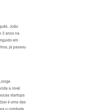
guês. João
do 3 anos na
tinguido em
tros, já passou
 Jorge
cida a nível
oucas startups
dzai é uma das
para o combate