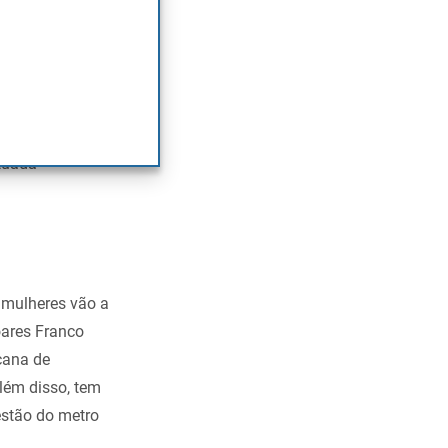
ou por se
u um lugar na
vier
uto Português
tuada
 mulheres vão a
oares Franco
cana de
lém disso, tem
estão do metro