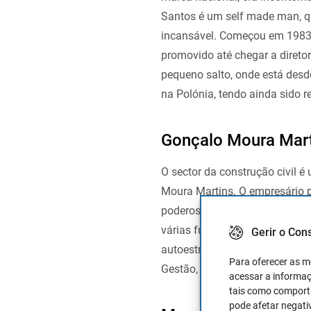
Santos é um self made man, qu
incansável. Começou em 1983, 
promovido até chegar a direto
pequeno salto, onde está desde
na Polónia, tendo ainda sido r
Gonçalo Moura Mart
O sector da construção civil é
Moura Martins. O empresário p
poderoso grupo de construção 
várias funções em várias empr
Gerir o Con
autoestradas. Gonçalo Moura 
Para oferecer as m
Gestão, havia-se formado em D
acessar a informaç
tais como comporta
pode afetar negati