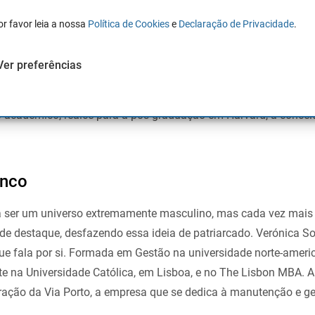
or favor leia a nossa
Política de Cookies
e
Declaração de Privacidade
.
estor português aparece a dar cartas. Mauro Xavier, que começ
 tendo liderado a concelhia distrital de Lisboa do PSD, assumi
Ver preferências
 informática, onde trabalha desde 2006. Além disso, Mauro Xa
nquanto consultor na Accenture e foi vice-presidente do Instit
o académico, realce para a pós-graduação em Harvard, a concei
anco
 ser um universo extremamente masculino, mas cada vez mais
de destaque, desfazendo essa ideia de patriarcado. Verónica S
e fala por si. Formada em Gestão na universidade norte-ameri
e na Universidade Católica, em Lisboa, e no The Lisbon MBA. A
ração da Via Porto, a empresa que se dedica à manutenção e g