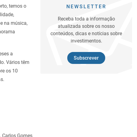
rto, temos o
NEWSLETTER
lidade,
Receba toda a informação
 e na música,
atualizada sobre os nosso
anorama
conteúdos, dicas e notícias sobre
investimentos.
eses a
Subscrever
o. Vários têm
bre os 10
s.
l, Carlos Gomes