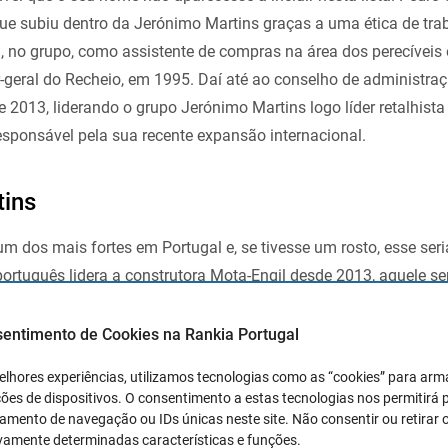
e subiu dentro da Jerónimo Martins graças a uma ética de tra
no grupo, como assistente de compras na área dos perecíveis 
r-geral do Recheio, em 1995. Daí até ao conselho de administra
 2013, liderando o grupo Jerónimo Martins logo líder retalhista
esponsável pela sua recente expansão internacional.
ins
 um dos mais fortes em Portugal e, se tivesse um rosto, esse ser
ortuguês lidera a construtora Mota-Engil desde 2013, aquele s
a operar em território nacional. A sua versatilidade faz com q
esas do grupo, incluindo a liderança da Ascendi, empresa conc
sentimento de Cookies na Rankia Portugal
Martins tem ainda uma formação eclética, já que, antes da pó
elhores experiências, utilizamos tecnologias como as “cookies” para ar
ireito pela Universidade de Lisboa.
ões de dispositivos. O consentimento a estas tecnologias nos permitirá
mento de navegação ou IDs únicas neste site. Não consentir ou retirar 
vamente determinadas características e funções.