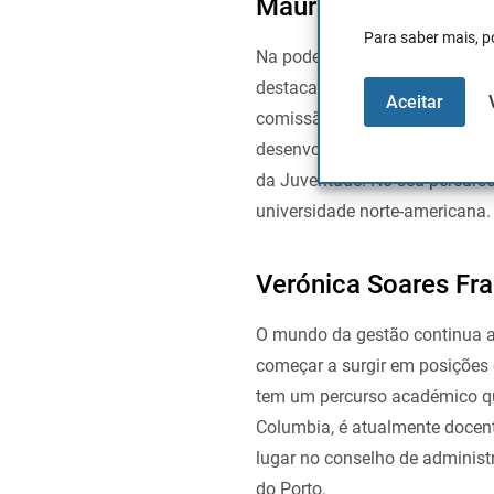
Mauro Xavier
Para saber mais, p
Na poderosa Microsoft outro g
destacar no mundo da política,
Aceitar
comissão executiva da empresa
desenvolveu também trabalho e
da Juventude. No seu percurs
universidade norte-americana.
Verónica Soares Fr
O mundo da gestão continua a
começar a surgir em posições 
tem um percurso académico qu
Columbia, é atualmente docent
lugar no conselho de administ
do Porto.