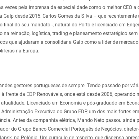
árias vezes pela imprensa da especialidade como o melhor CEO a
era Galp desde 2015, Carlos Gomes da Silva – que recentemente
 final do seu mandato -, natural do Porto e licenciado em Enge
o na reinação, logística, trading e planeamento estratégico sem 
icos que ajudaram a consolidar a Galp como a líder de mercado
líferas na Europa.
ndes gestores portugueses de sempre. Tendo passado por vár
ra à frente da EDP Renováveis, onde está desde 2006, operando
a atualidade. Licenciado em Economia e pós-graduado em Econo
Administração Executiva do Grupo EDP, um dos mais fortes em 
cia. Antes da companhia elétrica, Mando Neto passou ainda 
rador do Grupo Banco Comercial Português de Negócios, diretor
ansk, na Polónia. Um currículo de respeito, que dispensa apres