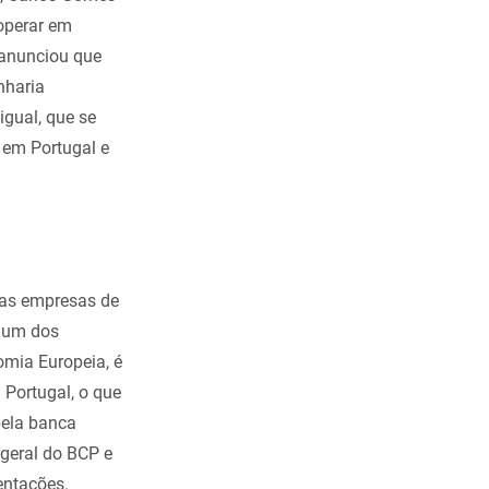
 operar em
 anunciou que
nharia
igual, que se
 em Portugal e
ias empresas de
 num dos
mia Europeia, é
Portugal, o que
pela banca
-geral do BCP e
entações.