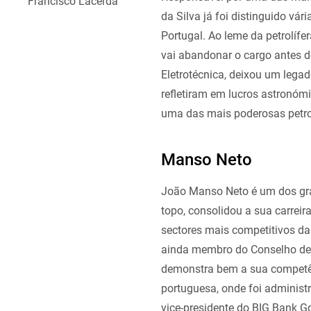
Francisco Lacerda
da Silva já foi distinguido v
Portugal. Ao leme da petrolíf
vai abandonar o cargo antes do
Eletrotécnica, deixou um legad
refletiram em lucros astronóm
uma das mais poderosas petro
Manso Neto
João Manso Neto é um dos gra
topo, consolidou a sua carrei
sectores mais competitivos d
ainda membro do Conselho de 
demonstra bem a sua competên
portuguesa, onde foi administ
vice-presidente do BIG Bank Gd