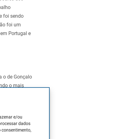
balho
e foi sendo
ção foi um
 em Portugal e
ia o de Gonçalo
endo o mais
ue acumule
essionária de
s-graduação em
mazenar e/ou
 processar dados
o consentimento,