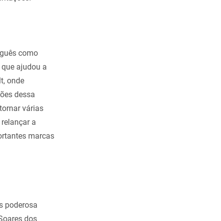
tuguês como
, que ajudou a
t, onde
ções dessa
ornar várias
 relançar a
ortantes marcas
is poderosa
 Soares dos