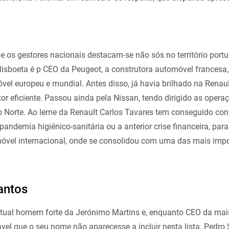
ue os gestores nacionais destacam-se não sós no território por
lisboeta é p CEO da Peugeot, a construtora automóvel francesa
el europeu e mundial. Antes disso, já havia brilhado na Renaul
or eficiente. Passou ainda pela Nissan, tendo dirigido as opera
Norte. Ao leme da Renault Carlos Tavares tem conseguido cont
andemia higiénico-sanitária ou a anterior crise financeira, para
óvel internacional, onde se consolidou com uma das mais imp
antos
atual homem forte da Jerónimo Martins e, enquanto CEO da ma
vel que o seu nome não aparecesse a incluir nesta lista. Pedro