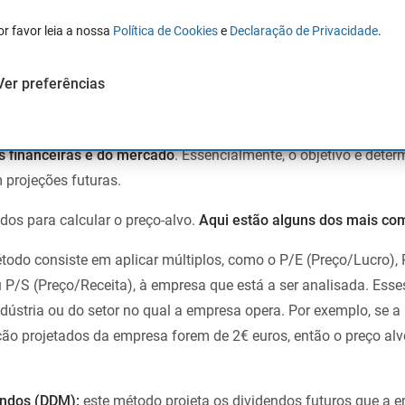
pode ser diferente.
or favor leia a nossa
Política de Cookies
e
Declaração de Privacidade
.
o o preço-alvo?
Ver preferências
ma ação é um processo complexo que requer uma análise prof
s financeiras e do mercado
. Essencialmente, o objetivo é deter
 projeções futuras.
dos para calcular o preço-alvo.
Aqui estão alguns dos mais co
todo consiste em aplicar múltiplos, como o P/E (Preço/Lucro),
u P/S (Preço/Receita), à empresa que está a ser analisada. Esse
ndústria ou do setor no qual a empresa opera. Por exemplo, se 
ação projetados da empresa forem de 2€ euros, então o preço alv
endos (DDM):
este método projeta os dividendos futuros que a 