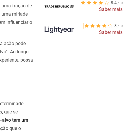
8.4
e uma fração de
Saber mais
a uma miríade
m influenciar o
8
Saber mais
ma ação pode
lvo”. Ao longo
xperiente, possa
eterminado
s, que se
o-alvo tem um
eção que o