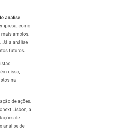
de análise
 empresa, como
s mais amplos,
 Já a análise
tos futuros.
istas
lém disso,
istos na
iação de ações.
onext Lisbon, a
ndações de
e análise de