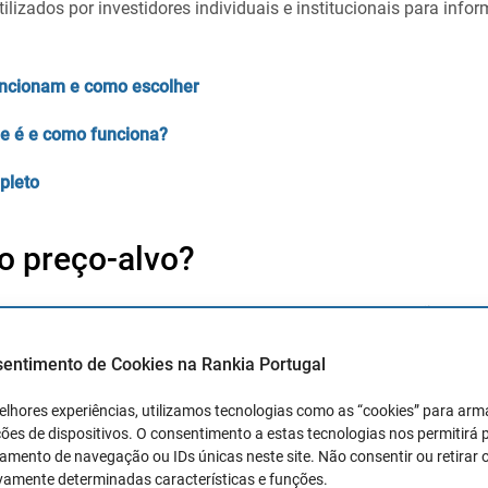
ilizados por investidores individuais e institucionais para info
uncionam e como escolher
e é e como funciona?
pleto
o preço-alvo?
estabelecer para onde o preço se deve deslocar.
Isto não signi
ler 50 euros, atingirá esse preço. Embora possa estar dentro d
sentimento de Cookies na Rankia Portugal
o.
elhores experiências, utilizamos tecnologias como as “cookies” para ar
ação é variável.
Pode evoluir a partir da situação macroeconó
ões de dispositivos. O consentimento a estas tecnologias nos permitirá
sa em particular. Isto significa que o preço-alvo da empresa não
mento de navegação ou IDs únicas neste site. Não consentir ou retirar 
vamente determinadas características e funções.
endo do tipo de análise da bolsa de valores utilizada e mesmo 