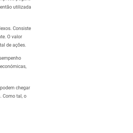
então utilizada
exos. Consiste
te. O valor
tal de ações.
esempenho
roeconómicas,
s podem chegar
. Como tal, o