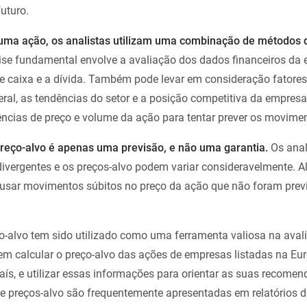
uturo.
e uma ação, os analistas utilizam uma combinação de métodos 
ise fundamental envolve a avaliação dos dados financeiros da
o de caixa e a dívida. Também pode levar em consideração fatore
al, as tendências do setor e a posição competitiva da empresa.
ências de preço e volume da ação para tentar prever os movimen
preço-alvo é apenas uma previsão, e não uma garantia.
Os anal
ivergentes e os preços-alvo podem variar consideravelmente. A
usar movimentos súbitos no preço da ação que não foram prev
o-alvo tem sido utilizado como uma ferramenta valiosa na aval
em calcular o preço-alvo das ações de empresas listadas na Eur
país, e utilizar essas informações para orientar as suas recome
de preços-alvo são frequentemente apresentadas em relatórios d