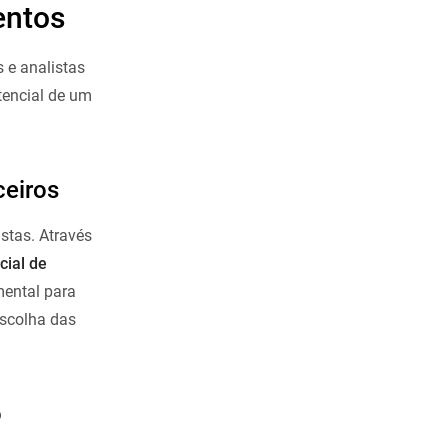
entos
 e analistas
tencial de um
ceiros
stas. Através
cial de
mental para
escolha das
o