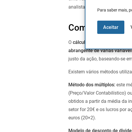
analista, o conjunto de preços 
Para saber mais, p
Como é calculad
Aceitar
O
cálculo do preço-alvo de u
abrangente de várias variávei
justo da ação, baseando-se em
Existem vários métodos utiliza
Método dos múltiplos:
este mé
(Preço/Valor Contabilístico) o
obtidos a partir da média da i
setor for 20€ e os lucros por 
euros (20×2).
Modelo de desconto de divid