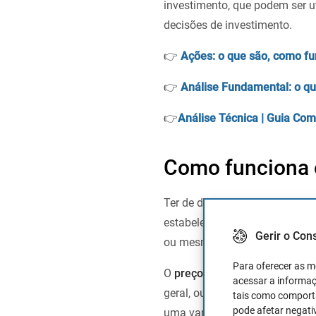
investimento, que podem ser ut
decisões de investimento.
👉
Ações: o que são, como f
👉
Análise Fundamental: o qu
👉
Análise Técnica | Guia Com
Como funciona 
Ter de definir um preço-alvo é
estabelecer que um bem deve va
Gerir o Con
ou mesmo exceder o preço-alv
Para oferecer as m
O
preço-alvo de uma empresa/
acessar a informaç
geral, ou do sector e da empre
tais como comporta
pode afetar negati
uma variável dinâmica. Depend