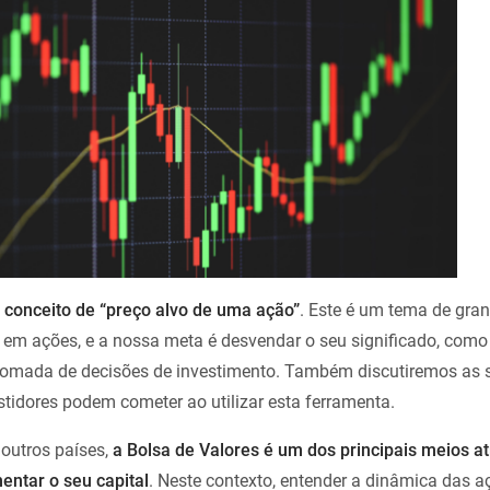
 conceito de “preço alvo de uma ação”
. Este é um tema de gran
 em ações, e a nossa meta é desvendar o seu significado, como 
 tomada de decisões de investimento. Também discutiremos as 
stidores podem cometer ao utilizar esta ferramenta.
outros países,
a Bolsa de Valores é um dos principais meios a
entar o seu capital
. Neste contexto, entender a dinâmica das a