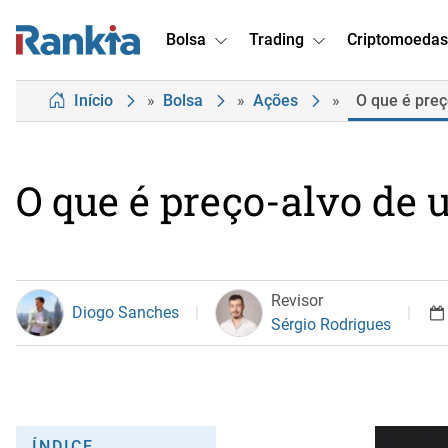
Bolsa
Trading
Criptomoedas
Início
»
Bolsa
»
Ações
»
O que é pre
O que é preço-alvo de
Revisor
Diogo Sanches
Sérgio Rodrigues
ÍNDICE