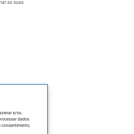
rmar as suas
fica que ao
esse intervalo
mazenar e/ou
mica a nível
 processar dados
 é fixo, mas sim
o consentimento,
do tipo de