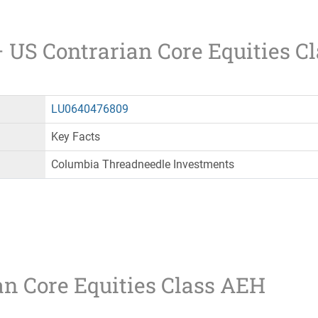
– US Contrarian Core Equities C
LU0640476809
Key Facts
Columbia Threadneedle Investments
an Core Equities Class AEH