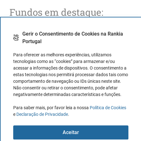
Fundos em destaque:
Carmignac Sécurité
Gerir o Consentimento de Cookies na Rankia
Carmignac Patrimoine
Portugal
Carmignac Portfolio Credit
Para oferecer as melhores experiências, utilizamos
Carmignac Portfolio Flexible Bond
tecnologias como as “cookies” para armazenar e/ou
acessar a informações de dispositivos. O consentimento a
Carmignac Portfolio Grande Europe
estas tecnologias nos permitirá processar dados tais como
comportamento de navegação ou IDs únicas neste site.
Carmignac Portfolio Grandchildren
Não consentir ou retirar o consentimento, pode afetar
negativamente determinadas características e funções.
Gestão de ações
Para saber mais, por favor leia a nossa
Política de Cookies
e
Declaração de Privacidade
.
Carmignac Portfolio Investissement
Carmignac Portfolio Grandchildren
Aceitar
Carmignac Portfolio Emergents