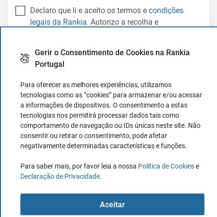
Declaro que li e aceito os termos e
condições
legais da Rankia.
Autorizo a recolha e
tratamentos dos meus dados pessoais a Rankia.
(Obrigatório)
Gerir o Consentimento de Cookies na Rankia
Portugal
Receber em Email
Para oferecer as melhores experiências, utilizamos
tecnologias como as “cookies” para armazenar e/ou acessar
a informações de dispositivos. O consentimento a estas
tecnologias nos permitirá processar dados tais como
comportamento de navegação ou IDs únicas neste site. Não
consentir ou retirar o consentimento, pode afetar
negativamente determinadas características e funções.
Neste manual encontrará as chaves para
começar a
realizar uma análise técnica
. Ao longo dos seus capítulos
Para saber mais, por favor leia a nossa
Política de Cookies
e
descobrirá os conhecimentos essenciais.
Declaração de Privacidade
.
O que é análise técnica?
Aceitar
Leis da Teoria de Dow