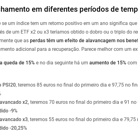
echamento em diferentes períodos de tem
 se um índice tem um retorno positivo em um ano significa que
és de um ETF x2 ou x3 teríamos obtido o dobro ou o triplo do r
 mente que as
perdas têm um efeito de alavancagem nos benef
umento adicional para a recuperação. Parece melhor com um e
a queda de 15%
e no dia seguinte há um
aumento de 15%
com 
o PSI20
, teremos 85 euros no final do primeiro dia e 97,75 no fi
%
lavancado x2,
teremos 70 euros no final do primeiro dia e 91 no 
dido -9%
lavancado x3
, teremos 55 euros no final do primeiro dia e 79,75 
dido -20,25%