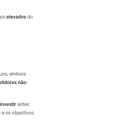
ais
elevados
do
ns, embora
stidores não-
investir
antes
s e os objectivos