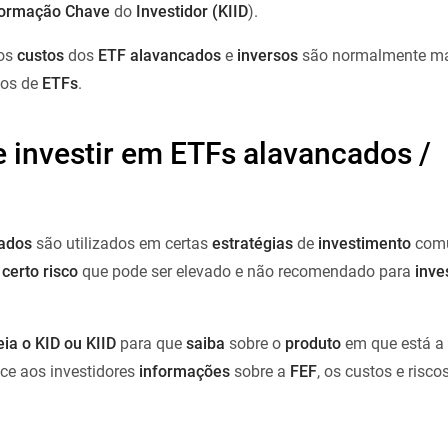
formação Chave
do
Investidor (KIID
).
 os
custos
dos
ETF
alavancados
e
inversos
são normalmente m
pos de
ETFs
.
e investir em ETFs alavancados /
cados
são utilizados em certas
estratégias
de
investimento
comu
m
certo risco
que pode ser elevado e não recomendado para
inve
eia o KID ou KIID
para que
saiba
sobre o
produto
em que está a
ce aos investidores
informações
sobre a
FEF
, os custos e risco