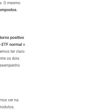
as. O mesmo
compostos.
torno positivo
o ETF normal
e
emos ter claro
tre os dois
 desempenho
mos ver na
rodutos,