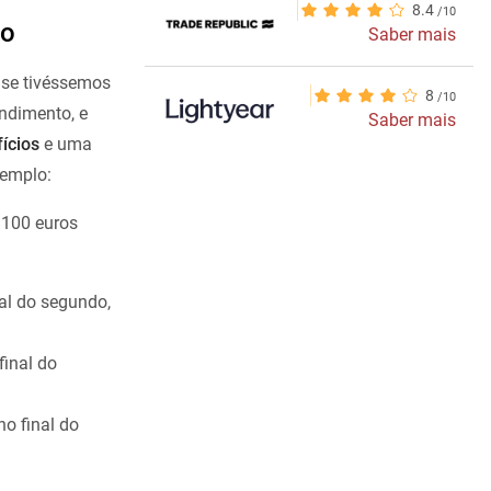
8.4
po
Saber mais
 se tivéssemos
8
endimento, e
Saber mais
ícios
e uma
xemplo:
100 euros
nal do segundo,
final do
no final do