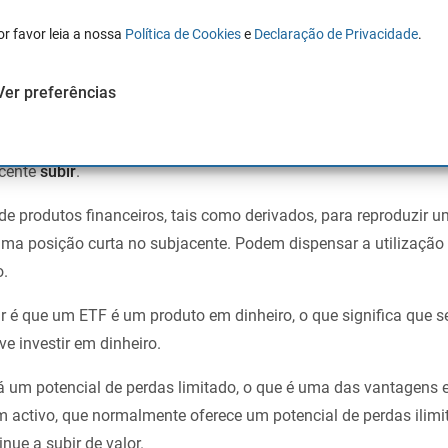
or favor leia a nossa
Política de Cookies
e
Declaração de Privacidade
.
inverso?
Ver preferências
dos
ETFs
curtos ou ETFs em baixa
, porque o objectivo dos inves
e que seguem. Se o valor do subjacente cair, o valor da ETF inv
acente
subir
.
e produtos financeiros, tais como derivados, para reproduzir u
uma posição curta no subjacente. Podem dispensar a utilizaçã
o.
 é que um ETF é um produto em dinheiro, o que significa que se 
ve investir em dinheiro.
á um potencial de perdas limitado, o que é uma das vantagens e
 activo, que normalmente oferece um potencial de perdas ilimi
nue a subir de valor.