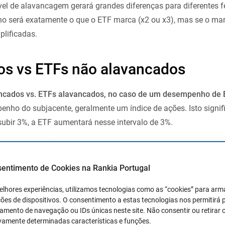
el de alavancagem gerará grandes diferenças para diferentes 
o será exatamente o que o ETF marca (x2 ou x3), mas se o ma
plificadas.
os vs ETFs não alavancados
ancados vs. ETFs alavancados, no caso de um desempenho de
nho do subjacente, geralmente um índice de ações. Isto signif
e subir 3%, a ETF aumentará nesse intervalo de 3%.
 de um ETF não é semelhante ao seu valor. Podem investir nu
e ser alavancado significa
pedir dinheiro emprestado
ao emisso
sentimento de Cookies na Rankia Portugal
m montante superior ao montante que poderiam investir ou ten
elhores experiências, utilizamos tecnologias como as “cookies” para ar
Fs alavancados têm uma certa complexidade e o seu objectivo é 
ões de dispositivos. O consentimento a estas tecnologias nos permitirá
ermitem ser um investimento a longo prazo. Para além de terem c
mento de navegação ou IDs únicas neste site. Não consentir ou retirar 
vamente determinadas características e funções.
comendados para investidores principiantes.