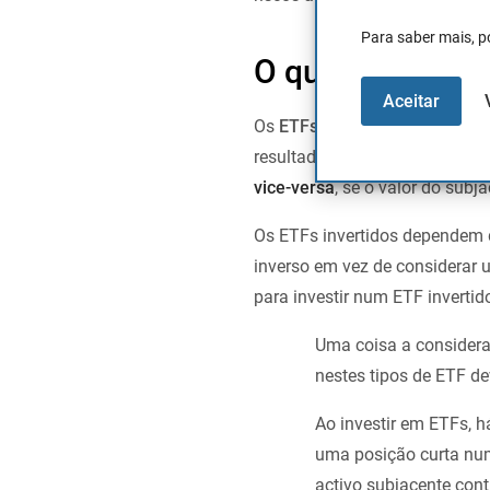
Para saber mais, p
O que é um ETF 
Aceitar
Os
ETFs
inversos
são chama
resultado inverso do subjacent
vice-versa
, se o valor do subj
Os ETFs invertidos dependem d
inverso em vez de considerar 
para investir num ETF invertid
Uma coisa a considerar
nestes tipos de ETF de
Ao investir em ETFs, h
uma posição curta num
activo subjacente conti