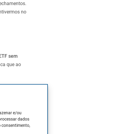
fechamentos.
ntivermos no
 ETF sem
ica que ao
m ETF
r para investir
ham investido.
mazenar e/ou
obter retornos
 processar dados
ertos custos e
o consentimento,