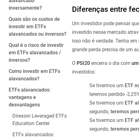
alavancado
Diferenças entre f
inversamente?
Quais são os custos de
Um investidor pode pensar que
investir em ETFs
investido nesse mercado atrav
alavancados ou inversos?
isso não é verdade. Tenha em
Qual é o risco de investir
grande perda precisa de um a
em ETFs alavancados /
inversos?
O
PSI20
encerra o dia com
um
Como investir em ETFs
investidos:
alavancados?
Se tivermos um
ETF n
ETFs alavancados:
teremos perdido -2,25
vantagens e
Se tivermos um
ETF a
desvantagens
segundo,
teremos per
Direxion Leveraged ETFs
Se tivermos um
ETF a
Education Center
segundo,
teremos per
ETFs alavancados: