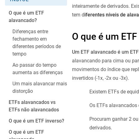
inteiramente de derivados. Ex
O que é um ETF
tem d
iferentes níveis de alav
alavancado?
Diferenças entre
O que é um ETF
fechamento em
diferentes períodos de
Um ETF alavancado é um ETF 
tempo
alavancando para cima ou para
Ao passar do tempo
movimentos do índice que rep
aumenta as diferenças
invertidos (-1x, -2x ou -3x).
Um mais alavancar mais
distorção
Existem ETFs de equid
ETFs alavancados vs
Os ETFs alavancados d
ETFs não alavancados
Procuram ganhar 2 ou 
O que é um ETF inverso?
derivados.
O que é um ETF