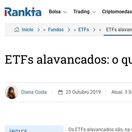
Bolsa
Trading
Criptomoedas
Início
»
Fundos
»
ETFs
»
ETFs alavan
ETFs alavancados: o q
Diana Costa
23 Outubro 2019
Atual. 3 
Os ETFs alavancados são, na v
ÍNDICE