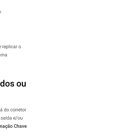
.
 replicar o
 uma
ados ou
á do corretor
 saída e/ou
rmação Chave