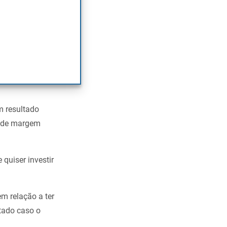
tidores é obter o
ersa
sobe
, e
m resultado
o de margem
quiser investir
m relação a ter
tado caso o