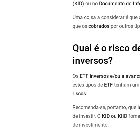
(KID)
ou no
Documento de In
Uma coisa a considerar é que
que os
cobrados
por outros ti
Qual é o risco d
inversos?
Os
ETF inversos e/ou alavan
estes tipos de
ETF
tenham u
riscos
.
Recomenda-se, portanto, que
l
de investir. O
KID ou KIID
forne
de investimento.