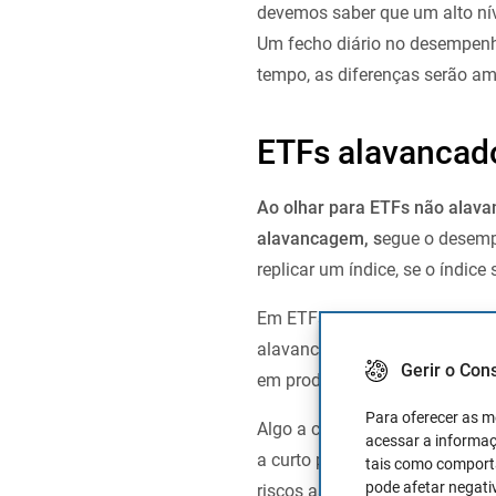
devemos saber que um alto nív
Um fecho diário no desempenh
tempo, as diferenças serão am
ETFs alavancad
Ao olhar para ETFs não alav
alavancagem, s
egue o desempe
replicar um índice, se o índic
Em ETFs alavancados, o preço
alavancado, o que significa qu
Gerir o Con
em produtos subjacentes por u
Para oferecer as m
Algo a considerar é que os ET
acessar a informaç
a curto prazo, pelo que não p
tais como comporta
pode afetar negati
riscos associados, não são re