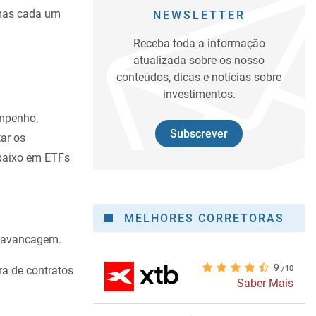
 mas cada um
NEWSLETTER
Receba toda a informação
atualizada sobre os nosso
conteúdos, dicas e notícias sobre
investimentos.
mpenho,
Subscrever
ar os
 baixo em ETFs
MELHORES CORRETORAS
alavancagem.
9
a de contratos
Saber Mais