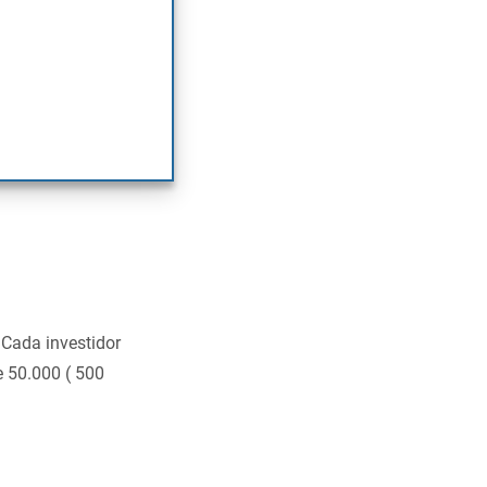
reembolsos. A
esultados
 cupões, estes
seus
 Cada investidor
e 50.000 ( 500