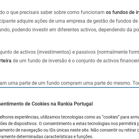
odo o que precisais saber sobre como funcionam
os fundos de i
icipante adquire ações de uma empresa de gestão de fundos de
fundo, podendo investir em diferentes activos, dependendo da pol
junto de activos (investimentos) e passivos (normalmente for
rteira
de um fundo de inversão é o conjunto de activos financei
ram uma parte de um fundo compram uma parte do mesmo. Tod
o em função da evolução dos seus activos e passivos, uma vez
quido.
sentimento de Cookies na Rankia Portugal
um
fundo de investimento
este pode aumentar ou diminuir por du
elhores experiências, utilizamos tecnologias como as “cookies” para ar
participações
ou devido às
variações do valor de mercado
dos 
ões de dispositivos. O consentimento a estas tecnologias nos permitirá
mento de navegação ou IDs únicas neste site. Não consentir ou retirar 
riação do fundo, não irá afectar o nosso investimento, o que irá
vamente determinadas características e funções.