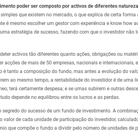
imento poder ser composto por activos de diferentes naturez
 simples que existem no mercado, o que explica de certa forma 
nte é mesmo escolher um gestor com experiência e know how 
r uma estratégia de sucesso, fazendo com que o investidor não 
eter activos tão diferentes quanto ações, obrigações ou matéri
er acções de mais de 50 empresas, nacionais e internacionais, 
ão é tanto a composição do fundo, mas antes a evolução do valo
em ao mesmo tempo, a rentabilidade do investidor é de uma li
eo, terá certamente despesa; e se umas subirem e outras desc
tudo depende no equilibrou entre os lucros e as perdas.
 o segredo do sucesso de um fundo de investimento. A combinaç
r o valor de cada unidade de participação do investidor, calculad
mónio que compõe o fundo a dividir pelo número de unidades de p