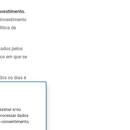
nvestimento.
 investimento
ítica de
mados pelos
ros em que se
os os dias é
 vendido ou
as razões.
mazenar e/ou
activos que o
 processar dados
o consentimento,
 fazer variar o