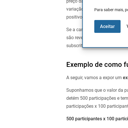
preço das nossas acções, sub
variação do valor de mercado
Para saber mais, p
positivos ou negativos do fun
Aceitar
Se a carteira do
fundo de inve
são revertidos no fundo, e o 
subscritores.
Exemplo de como fu
A seguir, vamos a expor um
ex
Suponhamos que o valor da pa
detém 500 participações e tem
participações x 100 participant
500 participantes x 100 parti