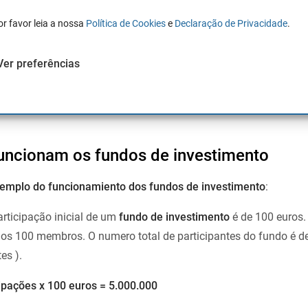
indo ou baixando as mesmas será o numero de subscrições ou 
 dos activos que compõem o fundo são as que determinam os r
or favor leia a nossa
Política de Cookies
e
Declaração de Privacidade
.
do.
Ver preferências
stimento
esta formada por títulos que pagam os
dividendos
, ou
investimento obtém assim a rentabilidade quando os vende aos 
ncionam os fundos de investimento
emplo do funcionamiento dos fundos de investimento
:
rticipação inicial de um
fundo de investimento
é de 100 euros.
os 100 membros. O numero total de participantes do fundo é d
es ).
cipações x 100 euros = 5.000.000