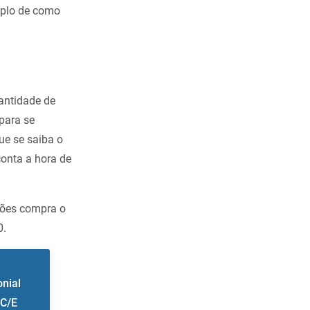
mplo de como
antidade de
para se
ue se saiba o
conta a hora de
ações compra o
0.
onial
C/E