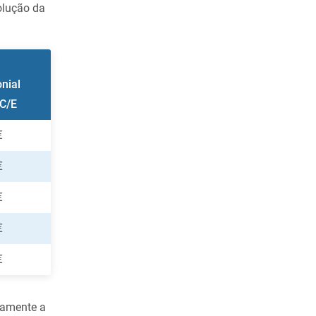
olução da
nial
C/E
€
€
€
€
€
vamente a