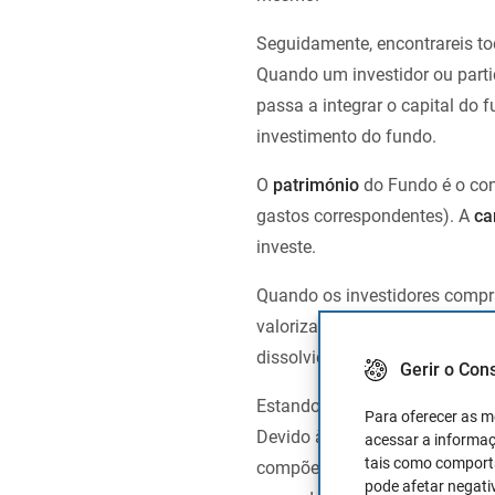
Seguidamente, encontrareis t
Quando um investidor ou part
passa a integrar o capital do 
investimento do fundo.
O
património
do Fundo é o con
gastos correspondentes). A
ca
investe.
Quando os investidores comp
valorizado património do fund
dissolvido calcula-se o valor li
Gerir o Con
Estando em funcionamento 
Para oferecer as m
Devido à
entrada ou saída de 
acessar a informaç
tais como comporta
compõe. A primeira razão da va
pode afetar negati