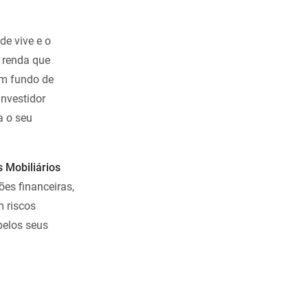
de vive e o
 renda que
Um fundo de
nvestidor
a o seu
 Mobiliários
ões financeiras,
m riscos
pelos seus