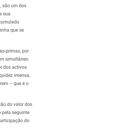
a
, são um dos
a sua
acumulado
tenha que se
as-primas, por
em simultâneo.
r dos activos
quidez imensa;
erem – que é o
ão do valor dos
o pela seguinte
articipação do