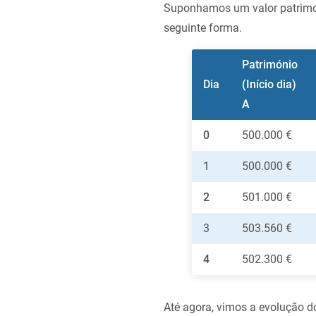
Suponhamos um valor patrimoni
seguinte forma.
Património
Dia
(Início dia)
A
0
500.000 €
1
500.000 €
2
501.000 €
3
503.560 €
4
502.300 €
Até agora, vimos a evolução 