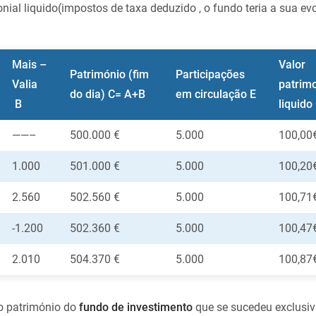
al liquido(impostos de taxa deduzido , o fundo teria a sua ev
Mais –
Valor
Património
(fim
Participações
Valia
patrimo
do dia)
C= A+B
em circulação E
B
liquido
——–
500.000 €
5.000
100,00
1.000
501.000 €
5.000
100,20
2.560
502.560 €
5.000
100,71
-1.200
502.360 €
5.000
100,47
2.010
504.370 €
5.000
100,87
do património do
fundo de investimento
que se sucedeu exclusi