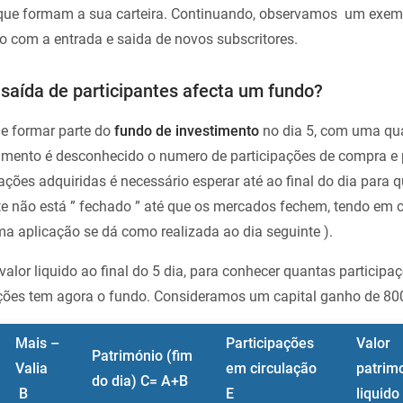
s que formam a sua carteira. Continuando, observamos um exe
o com a entrada e saida de novos subscritores.
saída de participantes afecta um fundo?
 e formar parte do
fundo de investimento
no dia 5, com uma qu
mento é desconhecido o numero de participações de compra e 
ções adquiridas é necessário esperar até ao final do dia para q
ste não está ” fechado ” até que os mercados fechem, tendo em 
uma aplicação se dá como realizada ao dia seguinte ).
alor liquido ao final do 5 dia, para conhecer quantas particip
pações tem agora o fundo. Consideramos um capital ganho de 80
Mais –
Participações
Valor
Património
(fim
Valia
em circulação
patrim
do dia)
C= A+B
B
E
liquido