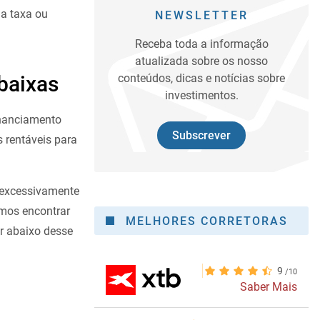
ma taxa ou
NEWSLETTER
Receba toda a informação
atualizada sobre os nosso
 baixas
conteúdos, dicas e notícias sobre
investimentos.
inanciamento
Subscrever
entáveis ​​para
m excessivamente
emos encontrar
MELHORES CORRETORAS
or abaixo desse
9
Saber Mais