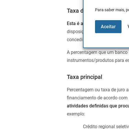
Taxa de juro do emprés
Para saber mais, p
Esta é a percentagem – taxa d
Aceitar
disposições do banco central d
concedidos aos utilizadores. 
A percentagem que um banco de
instrumentos/produtos para es
Taxa principal
Percentagem ou taxa de juro ab
financiamento de acordo com 
atividades definidas que pro
exemplo:
Crédito regional seleti