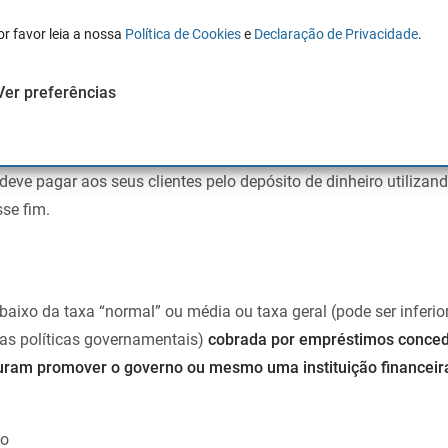
timo
or favor leia a nossa
Política de Cookies
e
Declaração de Privacidade
.
e juro – que os bancos,
com base nas condições de mercado e
Ver preferências
o país ou do Banco Central Europeu, cobram pelos tipos de serv
São definidas como taxas de empréstimo porque são a favor do
ve pagar aos seus clientes pelo depósito de dinheiro utilizan
se fim.
aixo da taxa “normal” ou média ou taxa geral (pode ser inferio
as políticas governamentais)
cobrada por empréstimos conced
curam promover o governo ou mesmo uma instituição financeir
vo