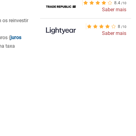
8.4
Saber mais
 os reinvestir
8
Saber mais
ros (
juros
ma taxa