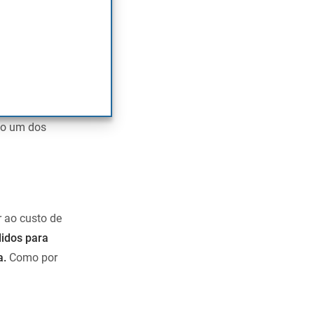
 nas
iços de crédito
 banco.
do um dos
r ao custo de
idos para
a.
Como por