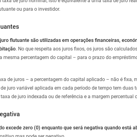
a taxa de juro nominal, isto é equivalente a uma taxa de juro rea
tuante ou para o investidor.
utuantes
e juro flutuante são utilizadas em operações financeiras, econó
bitação
. No que respeita aos juros fixos, os juros são calculad
 a mesma percentagem do capital – para o prazo do empréstimo
taxa de juros – a percentagem do capital aplicado – não é fixa, 
 de juro variável aplicada em cada período de tempo tem duas ta
taxa de juro indexada ou de referência e a margem percentual ou
negativa
ndo excede zero (0) enquanto que será negativa quando está a
positivo mas pode ser negativo.