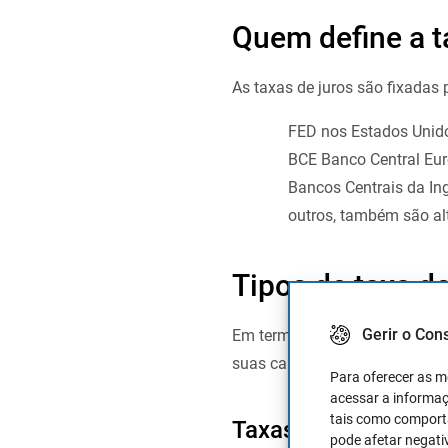
Quem define a t
As taxas de juros são fixadas
FED nos Estados Unid
BCE Banco Central Eur
Bancos Centrais da Ing
outros, também são al
Tipos de taxa de
Gerir o Con
Em termos dos tipos de taxas 
suas características:
Para oferecer as m
acessar a informaç
tais como comporta
Taxas de juro relac
pode afetar negati