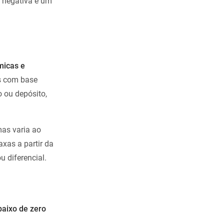
l negativa e um
micas e
os com base
 ou depósito,
mas varia ao
xas a partir da
 diferencial.
baixo de zero