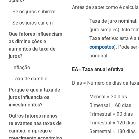
ações?
Antes de saber como é calcula
Se os juros subirem
Taxa de juro nominal:
Se os juros caírem
(juro simples). Isto to
Que fatores influenciam
Taxa efetiva:
esta é a 
as diminuições e
compostos
). Pode ser
aumentos da taxa de
nominal.
juros?
Inflação
EA= Taxa anual efetiva
Taxa de câmbio
Dias = Número de dias da taxa 
Porque é que a taxa de
Mensal = 30 dias
juros influencia os
investimentos?
Bimensal = 60 dias
Trimestral = 90 dias
Outros fatores menos
Trimestral = 120 dias
relevantes nas taxas de
câmbio: emprego e
Semestral = 180 dias.
crescimento económico