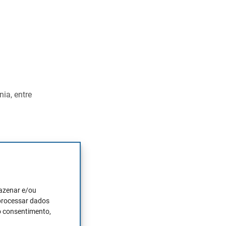
ia, entre
e são e das
mazenar e/ou
 processar dados
o consentimento,