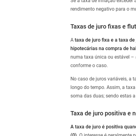
Se a taxa de inflação exceder 
rendimento negativo para o mu
Taxas de juro fixas e fl
A
taxa de juro fixa e a taxa d
hipotecárias na compra de ha
numa taxa única ou estável –
conforme o caso.
No caso de juros variáveis, a 
longo do tempo. Assim, a taxa
soma das duas; sendo estas a 
Taxa de juro positiva e 
A taxa de juro é positiva qua
(0)
. O interesse é geralmente 