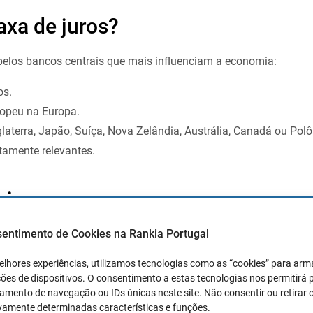
axa de juros?
 pelos bancos centrais que mais influenciam a economia:
os.
opeu na Europa.
laterra, Japão, Suíça, Nova Zelândia, Austrália, Canadá ou Polôn
tamente relevantes.
 juros
sentimento de Cookies na Rankia Portugal
de juro que existem, fizemos uma repartição e explicação do qu
elhores experiências, utilizamos tecnologias como as “cookies” para ar
ões de dispositivos. O consentimento a estas tecnologias nos permitirá
mento de navegação ou IDs únicas neste site. Não consentir ou retirar 
ionadas com a banca
vamente determinadas características e funções.