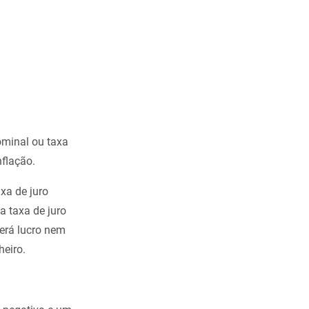
ominal ou taxa
nflação.
xa de juro
 taxa de juro
terá lucro nem
heiro.