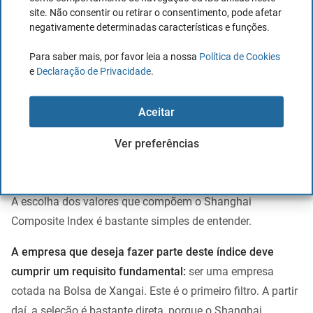
site. Não consentir ou retirar o consentimento, pode afetar
mercado de ações. Ao ser composto por uma ampla gama
negativamente determinadas características e funções.
de empresas, permite-nos vislumbrar como diferentes
Para saber mais, por favor leia a nossa
Política de Cookies
setores e empresas de diferentes tamanhos estão a atuar,
e
Declaração de Privacidade
.
dando-nos uma imagem completa do dinamismo
económico do país.
Aceitar
Como são escolhidos os valores no
Ver preferências
Shanghai Composite Index?
A escolha dos valores que compõem o Shanghai
Composite Index é bastante simples de entender.
A empresa que deseja fazer parte deste índice deve
cumprir um requisito fundamental:
ser uma empresa
cotada na Bolsa de Xangai. Este é o primeiro filtro. A partir
daí, a seleção é bastante direta, porque o Shanghai