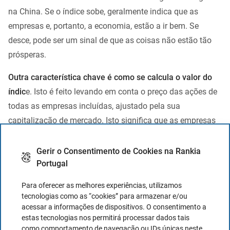
na China. Se o índice sobe, geralmente indica que as
empresas e, portanto, a economia, estão a ir bem. Se
desce, pode ser um sinal de que as coisas não estão tão
prósperas.
Outra característica chave é como se calcula o valor do
índic
e. Isto é feito levando em conta o preço das ações de
todas as empresas incluídas, ajustado pela sua
capitalização de mercado. Isto significa que as empresas
maiores, com mais ações em circulação e a um preço
mais alto, têm um maior impacto no movimento do índice
Gerir o Consentimento de Cookies na Rankia
Portugal
do que as empresas menores. É uma maneira de garantir
que o índice reflita de forma mais precisa o estado real do
Para oferecer as melhores experiências, utilizamos
mercado.
tecnologias como as “cookies” para armazenar e/ou
acessar a informações de dispositivos. O consentimento a
Em conclusão, o Shanghai Composite Index oferece uma
estas tecnologias nos permitirá processar dados tais
como comportamento de navegação ou IDs únicas neste
visão ampla e diversa da economia chinesa através do