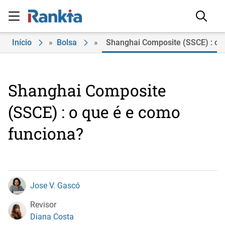
Início
»
Bolsa
»
Shanghai Composite (SSCE) : o 
Shanghai Composite
(SSCE) : o que é e como
funciona?
Jose V. Gascó
Revisor
Diana Costa