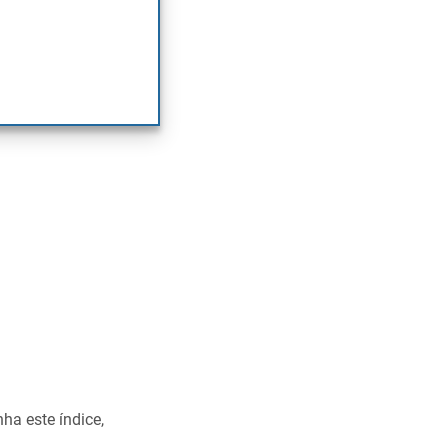
uro e uma
ços públicos e a
a este índice,