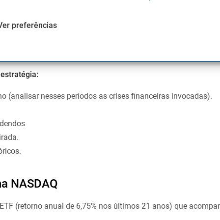
 no sector tecnológico: bom desempenho com baixas taxas de j
Ver preferências
vel e em crescimento. (60%).
entar ao primeiro sector, como os cuidados de saúde, os servi
o discricionais (40%).
 estratégia:
o (analisar nesses períodos as crises financeiras invocadas).
idendos
irada.
ricos.
r na NASDAQ
ETF (retorno anual de 6,75% nos últimos 21 anos) que acompanh