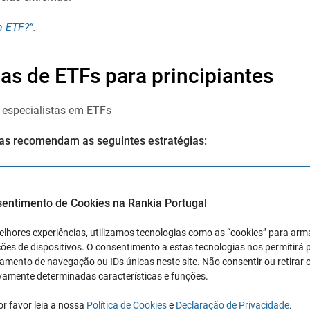
 ETF?”
.
ias de ETFs para principiantes
 especialistas em ETFs
tas recomendam as seguintes estratégias:
índice S&P500
sentimento de Cookies na Rankia Portugal
dice
S&P500
, como disse
Warren Buffett
(A SPY devolveu 10,04%
elhores experiências, utilizamos tecnologias como as “cookies” para ar
ões de dispositivos. O consentimento a estas tecnologias nos permitirá
e investidores famosos.
mento de navegação ou IDs únicas neste site. Não consentir ou retirar 
ciclo empresarial, recomenda-se ser um especialista e conhecer
vamente determinadas características e funções.
 ciclo de negócios, ciclo bolsista, política monetária, fiscal e
or favor leia a nossa
Política de Cookies
e
Declaração de Privacidade
.
comenda-se dividir o investimento dos ETFs em dois sectores: