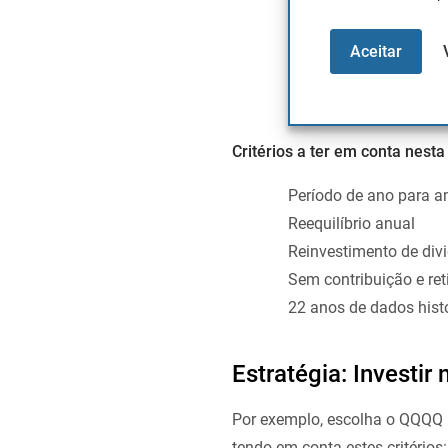
Investimentos
Aceitar
economia está
Sector complem
bens de consum
Critérios a ter em conta nesta
Período de ano para an
Reequilíbrio anual
Reinvestimento de div
Sem contribuição e ret
22 anos de dados histó
Estratégia: Investi
Por exemplo, escolha o QQQQ 
tendo em conta estes critérios: