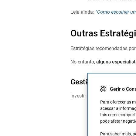
Leia ainda:
“Como escolher um
Outras Estratég
Estratégias recomendadas por
No entanto,
alguns especialis
Gestão passiva no 
Gerir o Con
Investir 100% do capital no ín
Para oferecer as m
acessar a informaç
Replicar o portfólio d
tais como comporta
Traçar os sectores do 
pode afetar negati
profundidade temas como
Para saber mais, p
sectores. Para tal, re