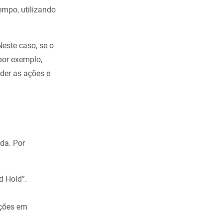
empo, utilizando
Neste caso, se o
por exemplo,
der as ações e
ida. Por
d Hold”.
ações em