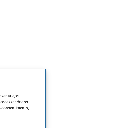
).
mazenar e/ou
 processar dados
o consentimento,
 com
 relação entre