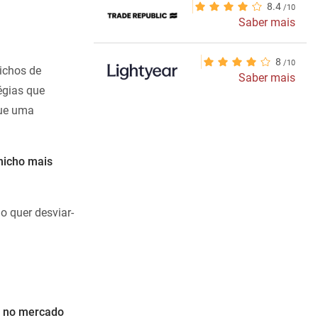
8.4
Saber mais
8
ichos de
Saber mais
égias que
que uma
nicho mais
o quer desviar-
e no mercado