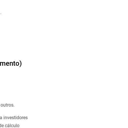
.
imento)
 outros.
a investidores
de cálculo