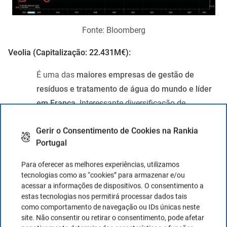
Fonte: Bloomberg
Veolia (Capitalização: 22.431M€):
É uma das
maiores empresas de gestão de
resíduos e tratamento de água do mundo e líder
em França
. Interessante diversificação de
negócios difícil de encontrar em outros
Gerir o Consentimento de Cookies na Rankia
concorrentes (água, resíduos e energia).
Portugal
Empresa com solidez financeira
FCF Yield de 7-8%
Para oferecer as melhores experiências, utilizamos
Um crescimento progressivo das margens
tecnologias como as “cookies” para armazenar e/ou
acessar a informações de dispositivos. O consentimento a
EBITDA nos próximos anos acima de 15%
estas tecnologias nos permitirá processar dados tais
Pouco alavancada com rácio DFN/EBITDA
como comportamento de navegação ou IDs únicas neste
abaixo de 3x.
site. Não consentir ou retirar o consentimento, pode afetar