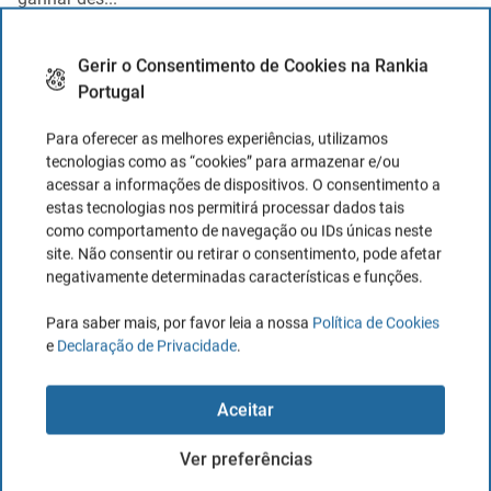
Beatriz Peréz Solana
há 2 anos
Gerir o Consentimento de Cookies na Rankia
Portugal
Como investir em energias renováveis?
Para oferecer as melhores experiências, utilizamos
Investir em energias renováveis é uma oportunidade
tecnologias como as “cookies” para armazenar e/ou
crescente, com redução de custos, contratos a longo prazo
acessar a informações de dispositivos. O consentimento a
e forte ...
estas tecnologias nos permitirá processar dados tais
como comportamento de navegação ou IDs únicas neste
Beatriz Peréz Solana
há 5 anos
site. Não consentir ou retirar o consentimento, pode afetar
negativamente determinadas características e funções.
Ver todos os Artigos
Para saber mais, por favor leia a nossa
Política de Cookies
e
Declaração de Privacidade
.
Artigos mais lidos
Aceitar
Ver preferências