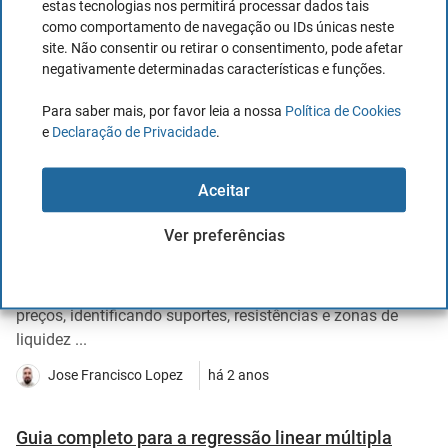
Jose Francisco Lopez
há 2 anos
estas tecnologias nos permitirá processar dados tais
como comportamento de navegação ou IDs únicas neste
site. Não consentir ou retirar o consentimento, pode afetar
negativamente determinadas características e funções.
Ver todos os Artigos
Para saber mais, por favor leia a nossa
Política de Cookies
e
Declaração de Privacidade
.
Artigos mais lidos
Aceitar
Ver preferências
O que é o Volume Profile?
O Volume Profile revela a distribuição do volume em
preços, identificando suportes, resistências e zonas de
liquidez ...
Jose Francisco Lopez
há 2 anos
Guia completo para a regressão linear múltipla