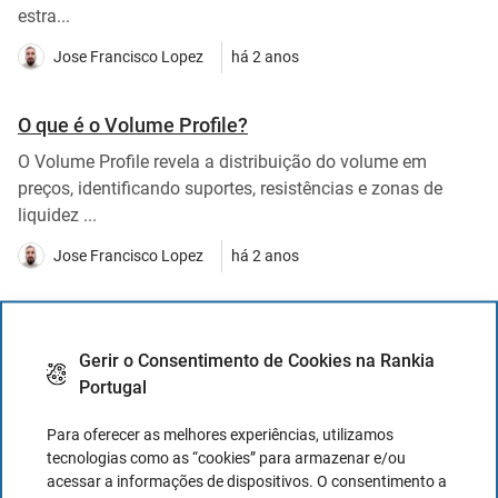
estra...
Jose Francisco Lopez
há 2 anos
O que é o Volume Profile?
O Volume Profile revela a distribuição do volume em
preços, identificando suportes, resistências e zonas de
liquidez ...
Jose Francisco Lopez
há 2 anos
Trading quantitativo | Guia para entender desde o
Gerir o Consentimento de Cookies na Rankia
início
Portugal
O trading quantitativo usa modelos matemáticos e
programação para criar estratégias automatizadas,
Para oferecer as melhores experiências, utilizamos
tecnologias como as “cookies” para armazenar e/ou
exigindo estatísti...
acessar a informações de dispositivos. O consentimento a