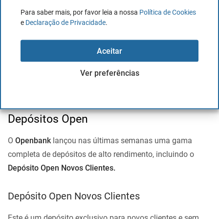
Dispõe de gráficos simples para visualizar a
Para saber mais, por favor leia a nossa
Política de Cookies
tendência e a evolução dos seus gastos.
e
Declaração de Privacidade
.
Pode comparar os gastos por categorias, por
produtos e em relação ao ano anterior.
Aceitar
Os seus gastos encontram-se classificados por
Ver preferências
categorias configuráveis para facilitar a sua
gestão e o controlo financeiro.
Depósitos Open
O
Openbank
lançou nas últimas semanas uma gama
completa de depósitos de alto rendimento, incluindo o
Depósito Open Novos Clientes.
Depósito Open Novos Clientes
Este é um depósito exclusivo para novos clientes e sem