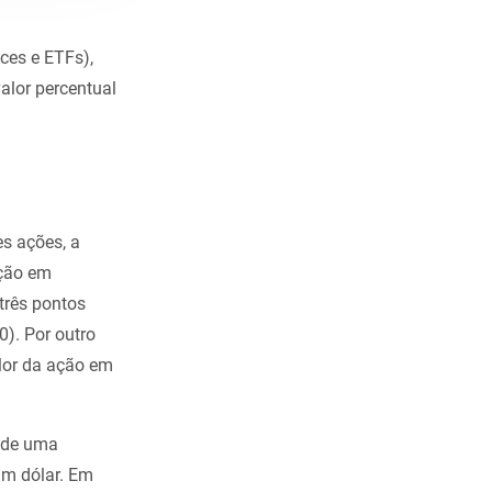
ces e ETFs),
alor percentual
s ações, a
ação em
três pontos
). Por outro
alor da ação em
onde uma
m dólar. Em