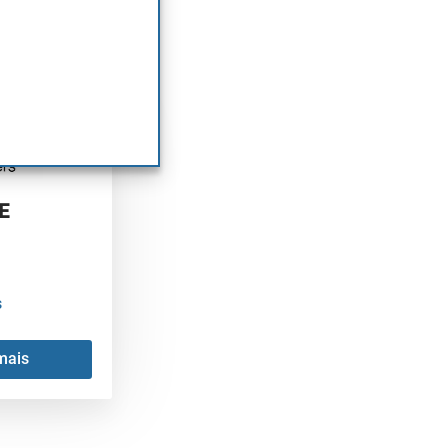
, nos
o
e minimizar os
etora para
E
s
mais