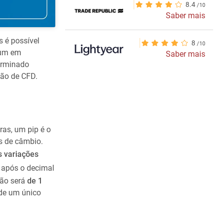
8.4
Saber mais
 é possível
8
 um em
Saber mais
erminado
ção de CFD.
as, um pip é o
s de câmbio.
s variações
 após o decimal
ção será
de 1
de um único