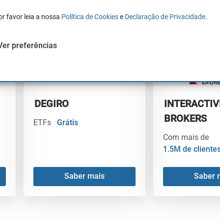
 ao mercado e negociações esperadas. Com esse conhecimento
or favor leia a nossa
Política de Cookies
e
Declaração de Privacidade
.
pretar as implicações financeiras dos movimentos do mercad
s benefícios e recompensas com boa precisão.
Busca uma corr
Ver preferências
amos algumas corretoras importantes do mercado👇:
DEGIRO
INTERACTIV
BROKERS
ETFs
Grátis
Com mais de
1.5M de cliente
Saber mais
Saber 