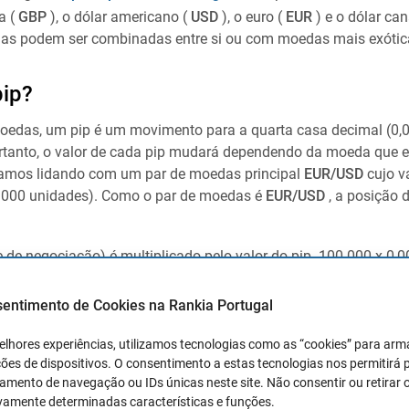
na (
GBP
), o dólar americano (
USD
), o euro (
EUR
) e o dólar ca
das podem ser combinadas entre si ou com moedas mais exótic
pip?
oedas, um pip é um movimento para a quarta casa decimal (0,0
ortanto, o valor de cada pip mudará dependendo da moeda que
tamos lidando com um par de moedas principal
EUR/USD
cujo v
0.000 unidades). Como o par de moedas é
EUR/USD
, a posição d
e de negociação) é multiplicado pelo valor do pip. 100.000 x 0,
sentimento de Cookies na Rankia Portugal
valor de 10
USD
(a moeda cotada). Assim, cada pip a favor da 
SD
. E para cada pip contra a negociação, a perda será de 10
US
elhores experiências, utilizamos tecnologias como as “cookies” para ar
moeda base (
EUR
), executamos a negociação 0,0001 / 1,08962 
ões de dispositivos. O consentimento a estas tecnologias nos permitirá
mento de navegação ou IDs únicas neste site. Não consentir ou retirar 
valor de 9,18
euros
. Em suma, como um novo investidor, antes 
vamente determinadas características e funções.
 entender completamente o significado e o
valor dos pontos
,
v