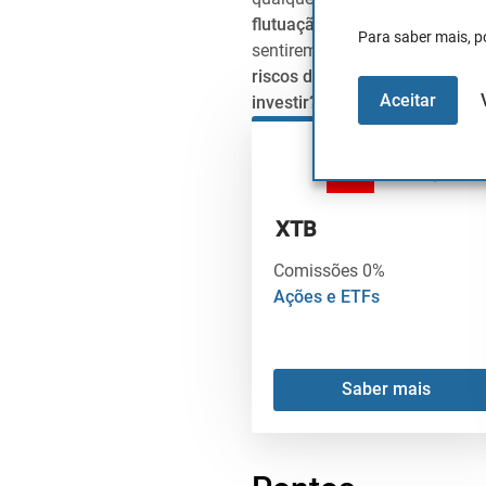
flutuação
ou
pips
relacionados
Para saber mais, p
sentiremos prontos para
inter
riscos de perda e aumentar o
Aceitar
investir?
A continuação, deix
XTB
Comissões 0%
Ações e ETFs
Saber mais