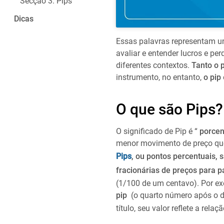
Secção 3: Pips
Dicas
Essas palavras representam un
avaliar e entender lucros e p
diferentes contextos.
Tanto o p
instrumento, no entanto,
o pip
O que são Pips?
O significado de Pip é “
porce
menor movimento de preço qu
Pips
, ou pontos percentuais,
s
fracionárias de preços para 
(1/100 de um centavo). Por 
pip
(o quarto número após o 
título, seu valor reflete a rela