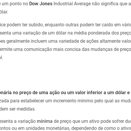
e um ponto no
Dow Jones
Industrial Average não significa que 
ólar.
ice podem ter subido, enquanto outras podem ter caído em vári
senta uma variação de um dólar na média ponderada dos preç
ões geralmente incluem uma variedade de ações altamente valo
permite uma comunicação mais concisa das mudanças de preço
l.
nária no preço de uma ação ou um valor inferior a um dólar e
izada para estabelecer um incremento mínimo pelo qual as mud
dem ser medidas.
esenta a variação
mínima
de preço que um ativo pode sofrer du
ontos ou em unidades monetárias, dependendo de como o ativo