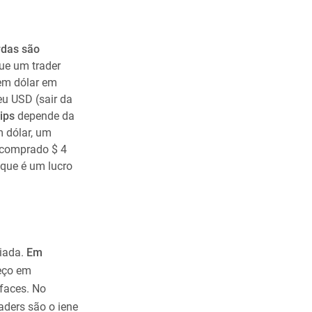
rdas são
ue um trader
em dólar em
eu USD (sair da
ips
depende da
 dólar, um
e comprado $ 4
 que é um lucro
iada.
Em
eço em
rfaces. No
aders são o iene