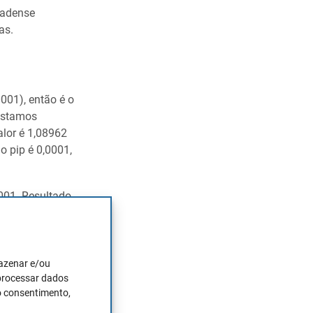
nadense
as.
001), então é o
 estamos
alor é 1,08962
o pip é 0,0001,
0001. Resultado
negociação
D
. Para
mazenar e/ou
* 100,000 =
 processar dados
o consentimento,
de fazer
alores de