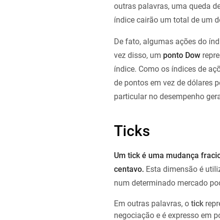
outras palavras, uma queda d
índice cairão um total de um d
De fato, algumas ações do índ
vez disso, um
ponto Dow
repre
índice. Como os índices de aç
de pontos em vez de dólares 
particular no desempenho gera
Ticks
Um tick é uma mudança fracio
centavo.
Esta dimensão é util
num determinado mercado po
Em outras palavras, o
tick
repr
negociação e é expresso em p