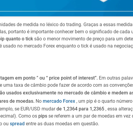
idades de medida no léxico do trading. Graças a essas medidas
erdas, portanto é importante conhecer bem o significado de cada
ip quanto o tick
são o menor movimento de preço para um det
é usado no mercado Forex enquanto o tick é usado na negocia
ntagem em ponto
”
ou “ price point of interest
”.
Em outras palavr
e uma taxa de câmbio pode fazer de acordo com as convençõe
ão usados ​​exclusivamente no mercado de câmbio e medem a
pares de moedas.
No
mercado
Forex
, um pip é o quarto número
exemplo, se EUR/USD mudar
de 1,2364 para 1,2365
, essa altera
decimal). Como os
pips
se referem a um par de moedas em vez 
ção ou
spread
entre as duas moedas em questão.