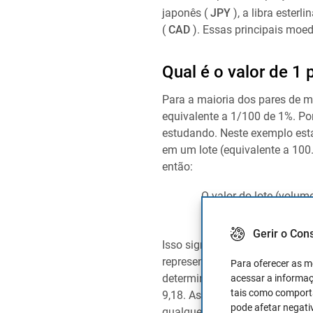
japonês (
JPY
), a libra esterli
(
CAD
). Essas principais moe
Qual é o valor de 1 
Para a maioria dos pares de m
equivalente a 1/100 de 1%. P
estudando. Neste exemplo es
em um lote (equivalente a 10
então:
O valor do lote (volum
= 10.
Gerir o Con
Isso significa que 1 pip tem o 
representará um lucro de 10
U
Para oferecer as m
determinar o valor do pip na 
acessar a informaç
tais como comporta
9,18. Assim, cada pip tem um 
pode afetar negati
qualquer negociação, devemos