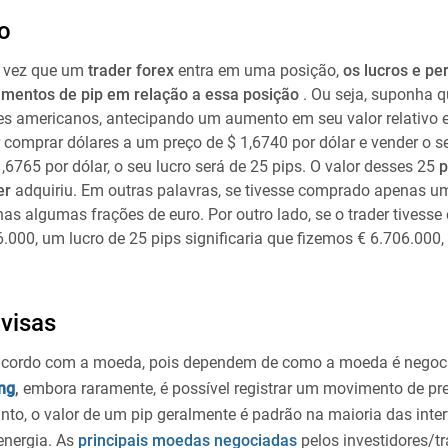
o
 vez que um
trader forex
entra em uma posição,
os lucros e pe
mentos de pip em relação a essa posição
. Ou seja, suponha q
res americanos, antecipando um aumento em seu valor relativo 
r comprar dólares a um preço de $ 1,6740 por dólar e vender o s
6765 por dólar, o seu lucro será de 25 pips. O valor desses 25
p
er
adquiriu. Em outras palavras, se tivesse comprado apenas um
enas algumas frações de euro. Por outro lado, se o trader tivess
.000, um lucro de 25 pips significaria que fizemos € 6.706.000,
ivisas
 acordo com a moeda, pois dependem de como a moeda é negoc
ng
,
embora raramente, é possível registrar um movimento de pr
nto, o valor de um pip geralmente é padrão na maioria das inte
energia. As
principais moedas negociadas
pelos investidores/tr