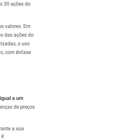
as 30 ações do
os valores. Em
os das ações do
rizadas, o uso
s, com ênfase
 igual a um
anças de preços
rante a sua
 é