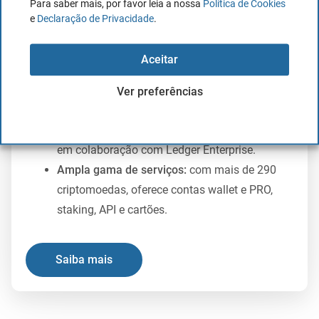
Para saber mais, por favor leia a nossa
Política de Cookies
e
Declaração de Privacidade
.
Descubra como funciona a plataforma Bit2Me:
Atendimento ao cliente:
suporte disponível
Aceitar
24/7 em português e mais 8 idiomas.
Segurança:
registrada no Banco de Espanha, a
Ver preferências
Bit2Me assegura as criptomoedas em cold
wallet, com seguro de 150 milhões de euros
em colaboração com Ledger Enterprise.
Ampla gama de serviços:
com mais de 290
criptomoedas, oferece contas wallet e PRO,
staking, API e cartões.
Saiba mais