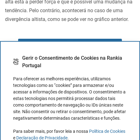
alta está a perder força e que é possível uma mudança na
tendência. Pelo contrário, acontecerá no caso de uma
divergência altista, como se pode ver no gráfico anterior.
Leia mais tarde - Salvar o artigo em PDF
Gerir o Consentimento de Cookies na Rankia
Portugal
Para oferecer as melhores experiências, utilizamos
tecnologias como as “cookies” para armazenar e/ou
XTB
LIGHTYEAR
acessar a informações de dispositivos. O consentimento a
estas tecnologias nos permitirá processar dados tais
Ações e ETFs sem
ETFs sem comissões
como comportamento de navegação ou IDs únicas neste
comissões
e planos pré-definidos
site. Não consentir ou retirar o consentimento, pode afetar
até 100.000 € e
para todos os perfis
negativamente determinadas características e funções.
cartão multimoeda
Para saber mais, por favor leia a nossa
Política de Cookies
e
Declaração de Privacidade
.