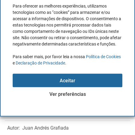
Para oferecer as melhores experiências, utilizamos
Esta
comissão
será a aplicada pela caixa de
tecnologias como as “cookies” para armazenar e/ou
multibanco
para retirar dinheiro
, independentemente do
acessar a informações de dispositivos. O consentimento a
país em que estamos, a menos que tenhamos um cartão
estas tecnologias nos permitirá processar dados tais
como comportamento de navegação ou IDs únicas neste
sem comissões.
site. Não consentir ou retirar o consentimento, pode afetar
negativamente determinadas características e funções.
Para países fora da Zona Euro, o rendimento médio taxa
de aumento, sendo 4,31% com um mínimo de € 3,65 no
Para saber mais, por favor leia a nossa
Política de Cookies
caso de usar um cartão de débito e de 4,87%, com um
e
Declaração de Privacidade
.
mínimo 4,27 €
Aceitar
Ver preferências
Leia mais tarde - Salvar o artigo em PDF
Autor:
Juan Andrés Grafiada