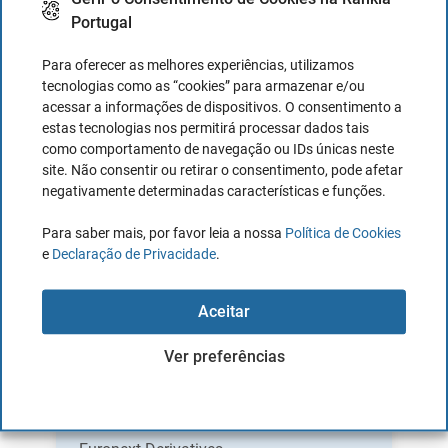
Eurex
Alemanha
Portugal
Estados Unidos
Para oferecer as melhores experiências, utilizamos
CBOT
da América
tecnologias como as “cookies” para armazenar e/ou
acessar a informações de dispositivos. O consentimento a
Estados Unidos
estas tecnologias nos permitirá processar dados tais
CME
como comportamento de navegação ou IDs únicas neste
da América
site. Não consentir ou retirar o consentimento, pode afetar
negativamente determinadas características e funções.
Para saber mais, por favor leia a nossa
Política de Cookies
Mercados disponíveis na DEGIRO
e
Declaração de Privacidade
.
para negociar Futuros
Aceitar
Mercado
País
Ver preferências
Euronext Derivatives
Holanda
Amsterdam