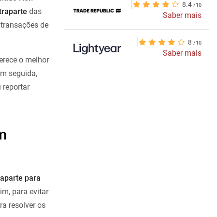
8.4
traparte
das
Saber mais
s transações de
8
Saber mais
erece o melhor
em seguida,
 reportar
m
raparte para
m, para evitar
ra resolver os