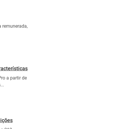
a remunerada,
acterísticas
ro a partir de
..
dições