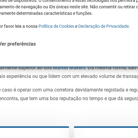
ões de dispositivos. O consentimento a estas tecnologias nos permitirá
mento de navegação ou IDs únicas neste site. Não consentir ou retirar 
vamente determinadas características e funções.
toras de Bolsa em Portugal”
.
or favor leia a nossa
Política de Cookies
e
Declaração de Privacidade
.
orretora ECN
Ver preferências
ão que o ECN
não oferece micro contas para negociar com micr
almente superior ao dos
Market Makers
. Da mesma forma, são 
ais experiência ou que lidem com um elevado volume de transa
e caso é operar com uma corretora devidamente registada e reg
 encontra, que tem uma boa reputação no tempo e que dá segur