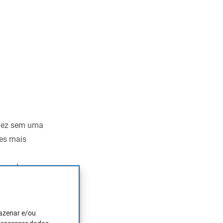
idez sem uma
ões mais
horado, porque
liquidez,
es ganhem mais
mazenar e/ou
r é o custo de