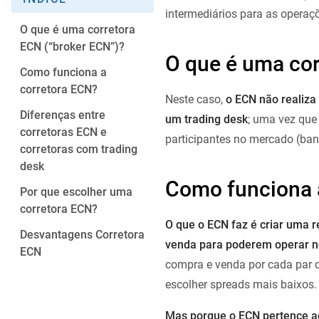
intermediários para as operaçõ
O que é uma corretora
ECN (“broker ECN”)?
O que é uma cor
Como funciona a
corretora ECN?
Neste caso,
o ECN não realiza
Diferenças entre
um trading desk
; uma vez que 
corretoras ECN e
participantes no mercado (banc
corretoras com trading
desk
Como funciona 
Por que escolher uma
corretora ECN?
O que o ECN faz é criar uma r
Desvantagens Corretora
venda para poderem operar n
ECN
compra e venda por cada par d
escolher spreads mais baixos.
Mas porque o ECN pertence a