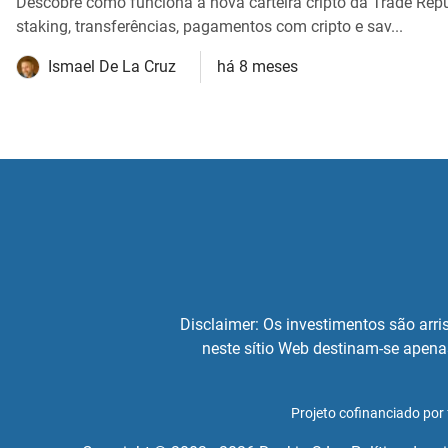
Descobre como funciona a nova carteira cripto da Trade Repu
staking, transferências, pagamentos com cripto e sav...
Ismael De La Cruz
há 8 meses
Disclaimer: Os investimentos são arris
neste sítio Web destinam-se apena
Projeto cofinanciado po