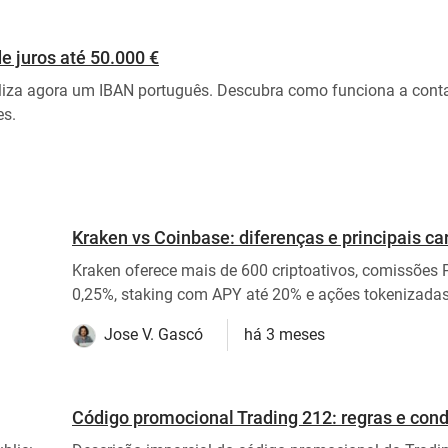
e juros até 50.000 €
biliza agora um IBAN português. Descubra como funciona a cont
es.
Kraken vs Coinbase: diferenças e principais car
Kraken oferece mais de 600 criptoativos, comissões P
0,25%, staking com APY até 20% e ações tokenizadas.
Jose V. Gascó
há 3 meses
Código promocional Trading 212: regras e con