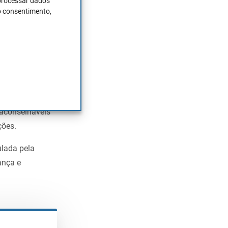
 processar dados
o consentimento,
o lotes
e exige
aconselháveis
ções.
ulada pela
ança e