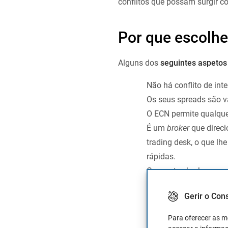
conflitos que possam surgir co
Por que escolh
Alguns dos
seguintes aspetos 
Não há conflito de inte
Os seus spreads são v
O ECN permite qualquer
É um
broker
que direci
trading desk, o que l
rápidas.
Com estes brokers, o 
estes novos brokers pa
Gerir o Con
reduzindo perdas para
com spreads ou comis
Para oferecer as m
Quanto maior for a con