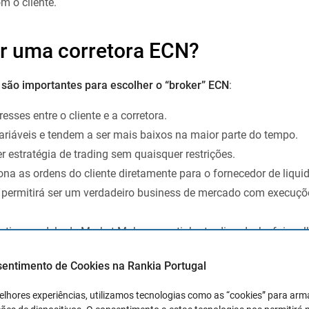
m o cliente.
er uma corretora ECN?
são importantes para escolher o “broker” ECN
:
resses entre o cliente e a corretora.
ariáveis e tendem a ser mais baixos na maior parte do tempo.
 estratégia de trading sem quaisquer restrições.
ona as ordens do cliente diretamente para o fornecedor de liqu
he permitirá ser um verdadeiro business de mercado com execuç
antigo modelo de Market Makers que tinha trading desks foi mel
ssam as ordens dos seus clientes para os seus fornecedores de 
sentimento de Cookies na Rankia Portugal
 os seus clientes e aumentando o incentivo para que os client
sões.
elhores experiências, utilizamos tecnologias como as “cookies” para ar
corrência para os clientes entre brokers sem trading desk, meno