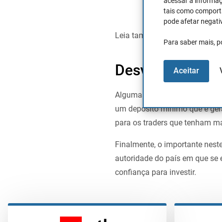
acessar a informaç
tais como comporta
cada transação.
pode afetar negati
Leia também:
“Melhores corre
Para saber mais, p
Desvantagens C
Aceitar
Algumas das desvantagens s
um depósito mínimo que é ger
para os traders que tenham m
Finalmente, o importante nest
autoridade do país em que se
confiança para investir.