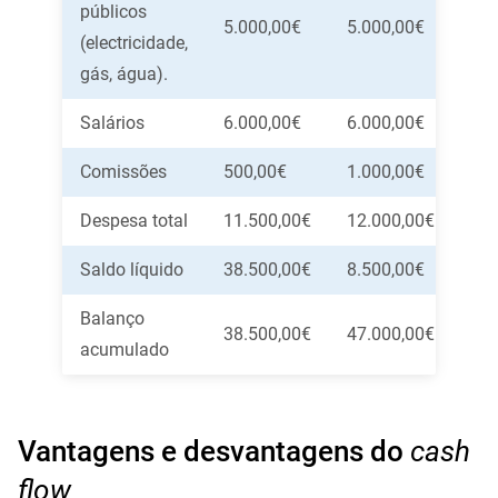
públicos
5.000,00€
5.000,00€
5.0
(electricidade,
gás, água).
Salários
6.000,00€
6.000,00€
7.0
Comissões
500,00€
1.000,00€
500
Despesa total
11.500,00€
12.000,00€
12.
Saldo líquido
38.500,00€
8.500,00€
51.
Balanço
38.500,00€
47.000,00€
98.
acumulado
Vantagens e desvantagens do
cash
flow