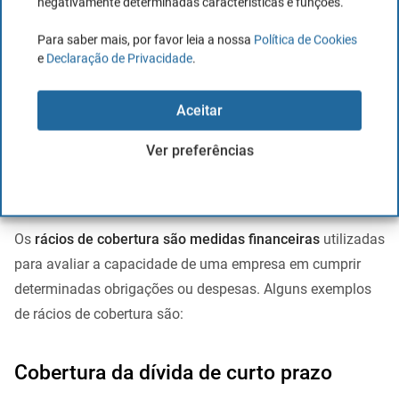
negativamente determinadas características e funções.
financiamento.
Para saber mais, por favor leia a nossa
Política de Cookies
e
Declaração de Privacidade
.
A análise adequada do
cash flow
pode fornecer
insights
valiosos sobre a saúde financeira e a sustentabilidade de
Aceitar
uma empresa, ajudando investidores e gestores de
empresas a tomar decisões mais informadas.
Ver preferências
Rácios de cobertura
Os
rácios de cobertura são medidas financeiras
utilizadas
para avaliar a capacidade de uma empresa em cumprir
determinadas obrigações ou despesas. Alguns exemplos
de rácios de cobertura são:
Cobertura da dívida de curto prazo