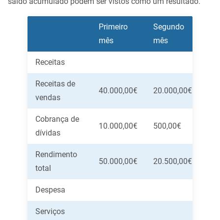
saldo acumulado podem ser vistos como um resultado.
Primeiro
Segundo
Ter
mês
mês
mê
Receitas
Receitas de
40.000,00€
20.000,00€
60.
vendas
Cobrança de
10.000,00€
500,00€
4.0
dívidas
Rendimento
50.000,00€
20.500,00€
64.
total
Despesa
Serviços