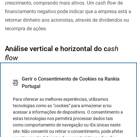
crescimento, comprando mais ativos. Um
cash flow
de
financiamento negativo pode indicar que a empresa está a
retornar dinheiro aos acionistas, através de dividendos ou
recompra de ações.
Análise vertical e horizontal do c
ash
flow
A
análise vertical do
cash flow
envolve a comparação dos
Gerir o Consentimento de Cookies na Rankia
componentes individuais do
cash flow
com as receitas
Portugal
totais.
Isto permite identificar quais partes do negócio
estão a contribuir mais ou menos para o
cash flow
.
Para oferecer as melhores experiências, utilizamos
tecnologias como as “cookies” para armazenar e/ou
A
análise horizontal do
cash flow
,
por outro lado, envolve
acessar a informações de dispositivos. O consentimento a
estas tecnologias nos permitirá processar dados tais
a comparação do
cash flow
ao longo do tempo. Isto
como comportamento de navegação ou IDs únicas neste
permite identificar tendências, como o crescimento ou
site. Não consentir ou retirar o consentimento, pode afetar
declínio do
cash flow
operacional, de investimento ou de